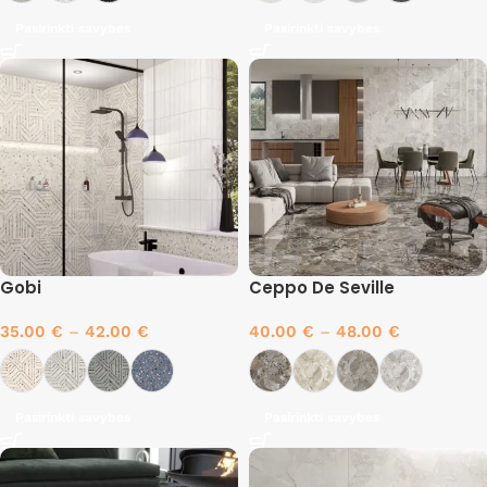
Pasirinkti savybes
Pasirinkti savybes
Gobi
Ceppo De Seville
35.00
€
–
42.00
€
40.00
€
–
48.00
€
Pasirinkti savybes
Pasirinkti savybes