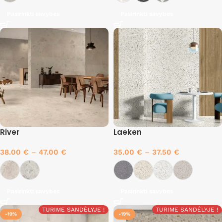
Pasirinkti savybes
Pasirinkti savybes
River
Laeken
38.00
€
–
47.00
€
35.00
€
–
37.50
€
Pasirinkti savybes
Pasirinkti savybes
TURIME SANDĖLYJE !
TURIME SANDĖLYJE !
-19%
-19%