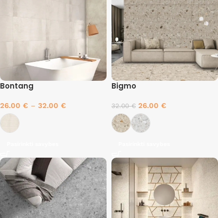
Bontang
Bigmo
26.00
€
–
32.00
€
26.00
€
32.00
€
Pasirinkti savybes
Pasirinkti savybes