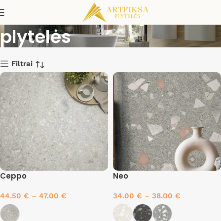
Terrazzo imitacijos
plytelės
Filtrai
Ceppo
Neo
44.50
€
–
47.00
€
34.00
€
–
38.00
€