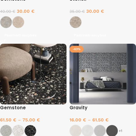
30.00
€
30.00
€
40.00
€
35.00
€
Pasirinkti savybes
Pasirinkti savybes
-63%
Gemstone
Gravity
61.50
€
–
75.00
€
16.00
€
–
61.50
€
+1