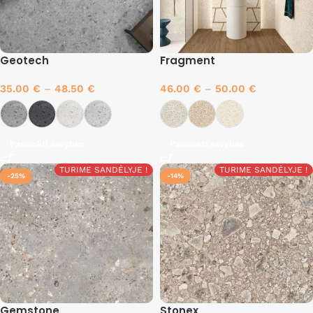
Geotech
Fragment
35.00
€
–
48.50
€
46.00
€
–
50.00
€
Pasirinkti savybes
Pasirinkti savybes
TURIME SANDĖLYJE !
TURIME SANDĖLYJE !
-25%
-14%
Gemstone
Stonex