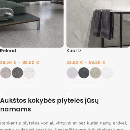
Reload
Kuartz
38.50
€
–
68.00
€
38.50
€
–
59.50
€
Pasirinkti savybes
Pasirinkti savybes
Aukštos kokybės plytelės jūsų
namams
Renkantis plyteles voniai, virtuvei ar bet kuriai namų erdvei,