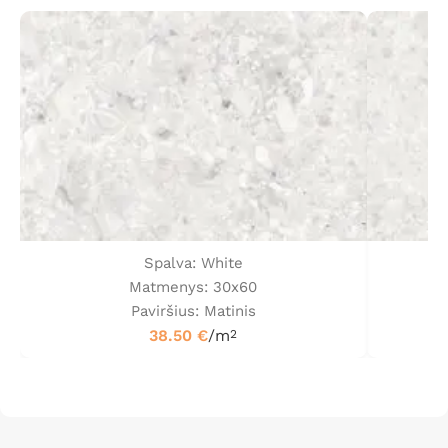
Spalva: White
Matmenys: 30x60
Paviršius: Matinis
38.50
€
/m
2