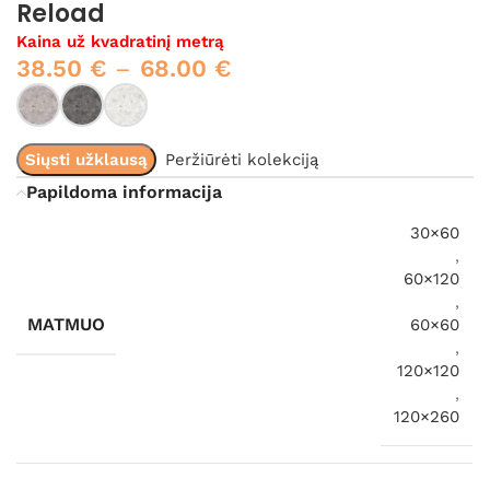
Reload
Kaina už kvadratinį metrą
38.50
€
–
68.00
€
Siųsti užklausą
Peržiūrėti kolekciją
Papildoma informacija
30×60
,
60×120
,
MATMUO
60×60
,
120×120
,
120×260