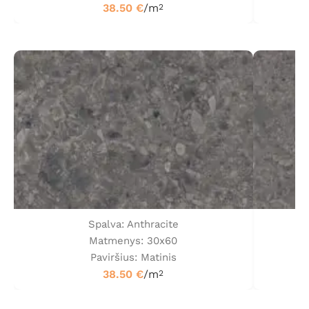
38.50
€
/m
2
Spalva: Anthracite
Matmenys: 30x60
Paviršius: Matinis
38.50
€
/m
2