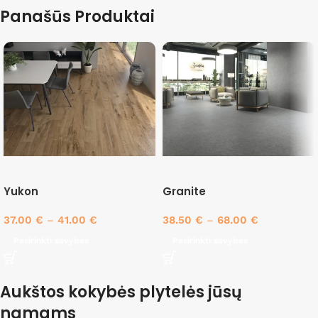
Panašūs Produktai
Yukon
Granite
37.00
€
–
41.00
€
38.50
€
–
68.00
€
Pasirinkti savybes
Pasirinkti savybes
Aukštos kokybės plytelės jūsų
namams