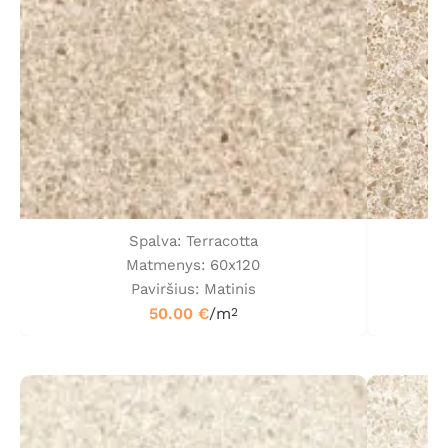
Spalva: Terracotta
Matmenys: 60x120
Paviršius: Matinis
50.00
€
/m
2