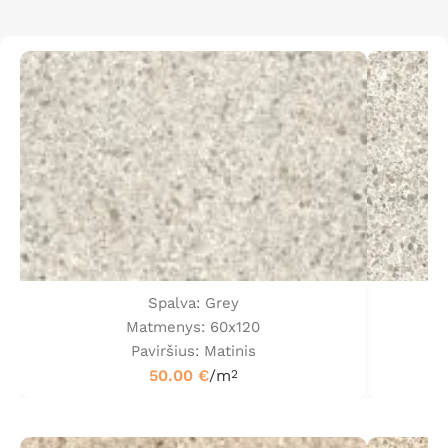
Spalva: Grey
Matmenys: 60x120
Paviršius: Matinis
50.00
€
/m
2