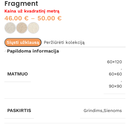
Fragment
Kaina už kvadratinį metrą
46.00
€
–
50.00
€
Siųsti užklausą
Peržiūrėti kolekciją
Papildoma informacija
60×120
,
MATMUO
60×60
,
90×90
PASKIRTIS
Grindims,Sienoms