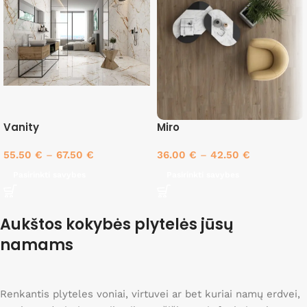
Vanity
Miro
55.50
€
–
67.50
€
36.00
€
–
42.50
€
Pasirinkti savybes
Pasirinkti savybes
Aukštos kokybės plytelės jūsų
namams
Renkantis plyteles voniai, virtuvei ar bet kuriai namų erdvei,