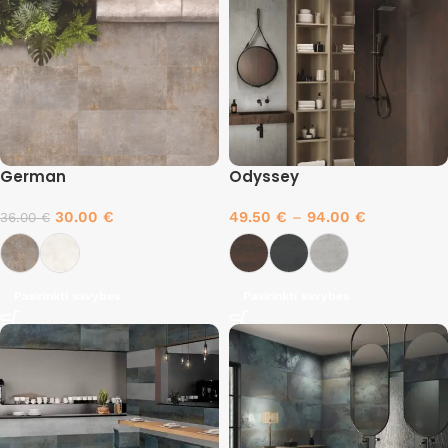
German
Odyssey
30.00
€
49.50
€
–
94.00
€
36.00
€
Pasirinkti savybes
Pasirinkti savybes