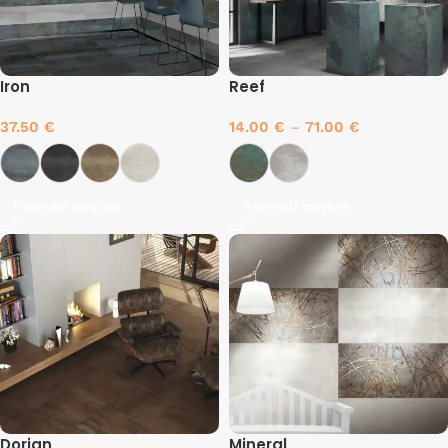
Iron
Reef
37.50
€
14.00
€
–
71.00
€
Pasirinkti savybes
Pasirinkti savybes
Dorian
Mineral