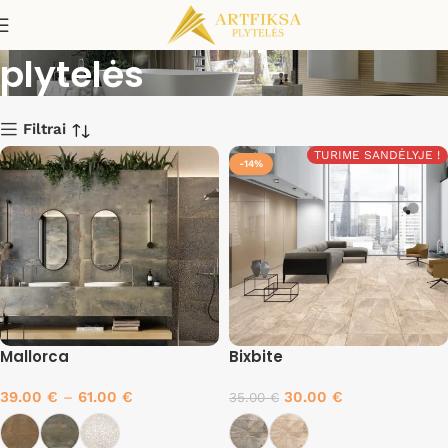
Metalo imitacijos
plytelės
Filtrai
TURIME SANDĖLYJE !
-14%
Mallorca
Bixbite
39.00
€
–
61.00
€
30.00
€
35.00
€