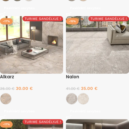
Pasirinkti savybes
Pasirinkti savybes
TURIME SANDĖLYJE !
TURIME SANDĖLYJE !
-17%
-15%
Alkarz
Nalon
30.00
€
35.00
€
36.00
€
41.00
€
Pasirinkti savybes
Pasirinkti savybes
TURIME SANDĖLYJE !
-17%