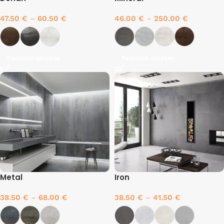
47.50
€
–
60.50
€
46.00
€
–
250.00
€
Pasirinkti savybes
Pasirinkti savybes
Metal
Iron
38.50
€
–
68.00
€
38.50
€
–
41.50
€