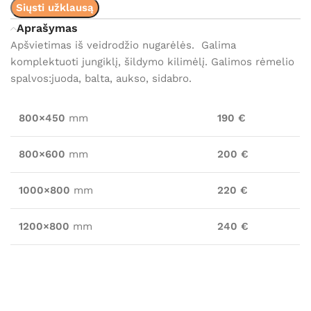
Siųsti užklausą
Aprašymas
Apšvietimas iš veidrodžio nugarėlės. Galima
komplektuoti jungiklį, šildymo kilimėlį. Galimos rėmelio
spalvos:juoda, balta, aukso, sidabro.
800×450
mm
190 €
800×600
mm
200 €
1000×800
mm
220 €
1200×800
mm
240 €