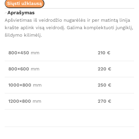
Siųsti užklausą
Aprašymas
Apšvietimas iš veidrodžio nugarėlės ir per matintą linija
krašte aplink visą veidrodį. Galima komplektuoti jungiklį,
šildymo kilimėlį.
800×450
mm
210 €
800×600
mm
220 €
1000×800
mm
250 €
1200×800
mm
270 €