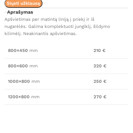
Siųsti užklausą
Aprašymas
Apšvietimas per matintą liniją į priekį ir iš
nugarėlės. Galima komplektuoti jungiklį, šildymo
kilimėlį. Neakinantis apšvietimas.
800×450
mm
210 €
800×600
mm
220 €
1000×800
mm
250 €
1200×800
mm
270 €