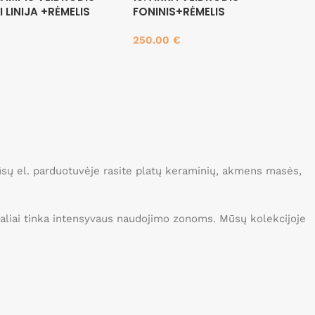
I LINIJA +RĖMELIS
FONINIS+RĖMELIS
250.00
€
Į krepšelį
Mūsų el. parduotuvėje rasite platų keraminių, akmens masės,
idealiai tinka intensyvaus naudojimo zonoms. Mūsų kolekcijoje