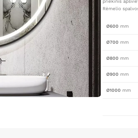
priekinis apšvie
Rėmelio spalvos
Ø600
mm
Ø700
mm
Ø800
mm
Ø900
mm
Ø1000
mm