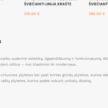
ŠVIEČIANTI LINIJA KRAŠTE
ŠVIEČIANT
210.00
€
280.00
€
Į krepšelį
Į krepšelį
s
, svarbu suderinti estetiką, ilgaamžiškumą ir funkcionalumą. 
erjero stilius – nuo klasikinio iki modernaus.
 virtuvines plyteles bei ypač tvirtas grindų plyteles, kurios 
ei raštų plyteles, kurios padės sukurti unikalų dizainą.