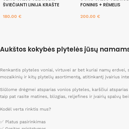
ŠVIEČIANTI LINIJA KRAŠTE
FONINIS + RĖMELIS
180.00
€
200.00
€
Į krepšelį
Į krepšelį
Aukštos kokybės plytelės jūsų namam
Renkantis plyteles voniai, virtuvei ar bet kuriai namų erdvei
mozaikinių ir kitų plytelių asortimentą, atitinkantį įvairius int
Siūlome drėgmei atsparias vonios plyteles, karščiui atsparias
taip pat rasite matines, blizgias, reljefines ir įvairių spalvų b
Kodėl verta rinktis mus?
✅ Platus pasirinkimas
✅ Greitas pristatymas