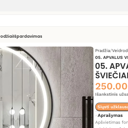
rodžiai
Išpardavimas
Pradžia
Veidrod
05. APVALUS V
05. APV
ŠVIEČIA
250.0
Išankstinis už
Siųsti užklaus
Aprašymas
Apšvietimas fon