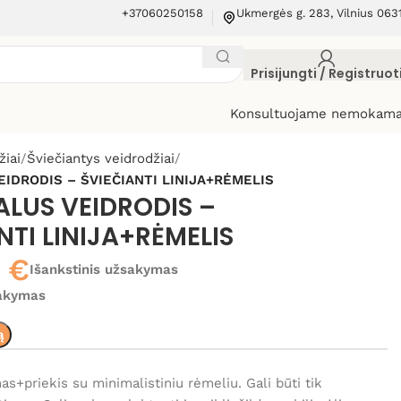
+37060250158
Ukmergės g. 283, Vilnius 063
Prisijungti / Registruot
Konsultuojame nemokama
žiai
Šviečiantys veidrodžiai
EIDRODIS – ŠVIEČIANTI LINIJA+RĖMELIS
ALUS VEIDRODIS –
NTI LINIJA+RĖMELIS
0
€
Išankstinis užsakymas
sakymas
ą
as+priekis su minimalistiniu rėmeliu. Gali būti tik