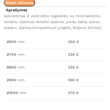
Siųsti užklausą
Aprašymas
Apšvietimas iš veidrodžio nugarėlės, su minimalistiniu
rėmeliu. Galimos rėmelio spalvos: juoda, balta, aukso,
sidabro. Galima komplektuoti jungiklį, šildymo kilimėlį
Ø600
mm
200
€
Ø700
mm
230
€
Ø800
mm
250
€
Ø900
mm
260
€
Ø1000
mm
270
€