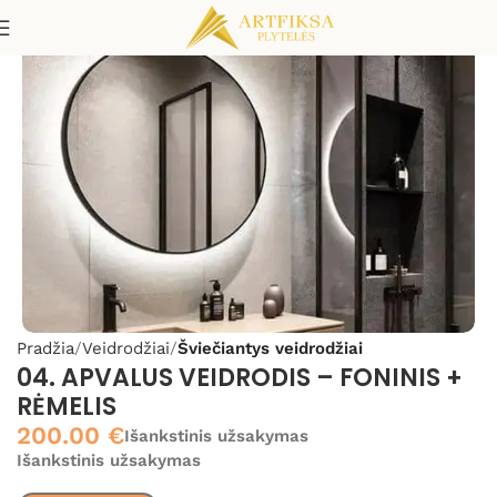
Pradžia
Veidrodžiai
Šviečiantys veidrodžiai
04. APVALUS VEIDRODIS – FONINIS +
RĖMELIS
200.00
€
Išankstinis užsakymas
Išankstinis užsakymas