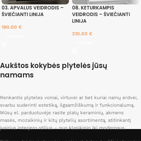
03. APVALUS VEIDRODIS –
08. KETURKAMPIS
ŠVIEČIANTI LINIJA
VEIDRODIS – ŠVIEČIANTI
LINIJA
180.00
€
210.00
€
Į krepšelį
Į krepšelį
Aukštos kokybės plytelės jūsų
namams
Renkantis plyteles voniai, virtuvei ar bet kuriai namų erdvei,
svarbu suderinti estetiką, ilgaamžiškumą ir funkcionalumą.
Mūsų el. parduotuvėje rasite platų keraminių, akmens
masės, mozaikinių ir kitų plytelių asortimentą, atitinkantį
įvairius interjero stilius – nuo klasikinio iki modernaus.