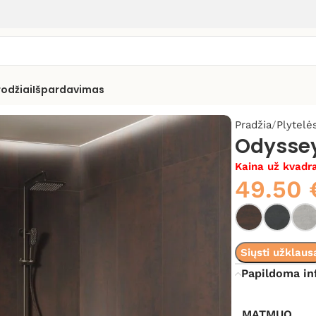
rodžiai
Išpardavimas
Pradžia
Plytelė
Odysse
Kaina už kvadra
49.50
Siųsti užklaus
Papildoma in
MATMUO