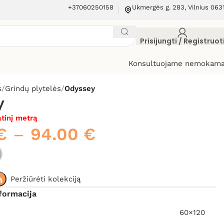
+37060250158
Ukmergės g. 283, Vilnius 063
Prisijungti / Registruot
Konsultuojame nemokama
s
Grindų plytelės
Odyssey
y
tinį metrą
€
–
94.00
€
ą
Peržiūrėti kolekciją
formacija
60×120
,