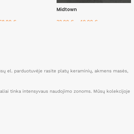
Midtown
68.00
€
32.00
€
–
40.00
€
savybes
Pasirinkti savybes
Mūsų el. parduotuvėje rasite platų keraminių, akmens masės,
idealiai tinka intensyvaus naudojimo zonoms. Mūsų kolekcijoje