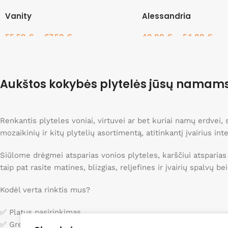
Vanity
Alessandria
55.50
€
–
67.50
€
40.00
€
–
54.00
€
Pasirinkti savybes
Pasirinkti savybes
Aukštos kokybės plytelės jūsų namam
Renkantis plyteles voniai, virtuvei ar bet kuriai namų erdvei
mozaikinių ir kitų plytelių asortimentą, atitinkantį įvairius int
Siūlome drėgmei atsparias vonios plyteles, karščiui atsparias
taip pat rasite matines, blizgias, reljefines ir įvairių spalvų b
Kodėl verta rinktis mus?
✅ Platus pasirinkimas
✅ Greitas pristatymas