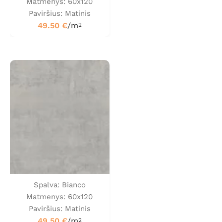
Matmenys: 60x120
Paviršius: Matinis
49.50
€
/m
2
Spalva: Bianco
Matmenys: 60x120
Paviršius: Matinis
49.50
€
/m
2