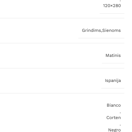
120×280
Grindims,Sienoms
Matinis
Ispanija
Bianco
,
Corten
,
Negro