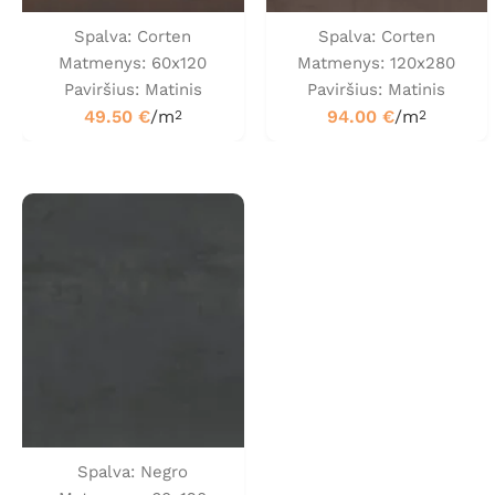
Spalva: Corten
Spalva: Corten
Matmenys: 60x120
Matmenys: 120x280
Paviršius: Matinis
Paviršius: Matinis
49.50
€
/m
94.00
€
/m
2
2
Spalva: Negro