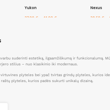
Yukon
Nexus
37.00
€
–
41.00
€
38.50
€
–
Pasirinkti savybes
Pasirinkti 
s
, svarbu suderinti estetiką, ilgaamžiškumą ir funkcionalumą. 
erjero stilius – nuo klasikinio iki modernaus.
 virtuvines plyteles bei ypač tvirtas grindų plyteles, kurios 
ei raštų plyteles, kurios padės sukurti unikalų dizainą.