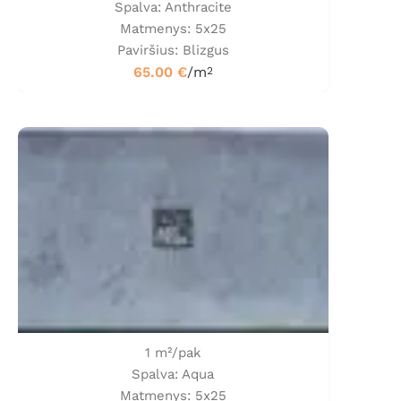
Spalva: Anthracite
Matmenys: 5x25
Paviršius: Blizgus
65.00
€
/m
2
1 m²/pak
Spalva: Aqua
Matmenys: 5x25