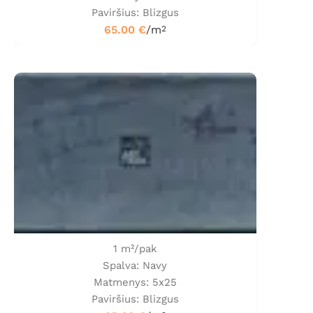
Paviršius: Blizgus
65.00
€
/m
2
1 m²/pak
Spalva: Navy
Matmenys: 5x25
Paviršius: Blizgus