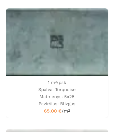
1 m²/pak
Spalva: Torquoise
Matmenys: 5x25
Paviršius: Blizgus
65.00
€
/m
2