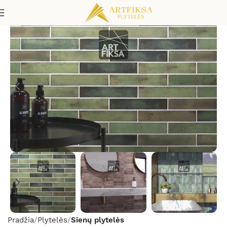
Pradžia
Plytelės
Sienų plytelės