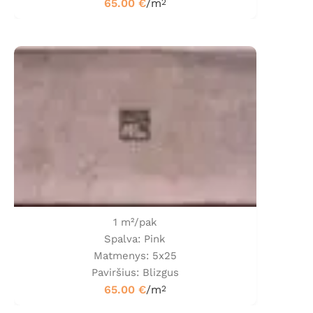
65.00
€
/m
2
1 m²/pak
Spalva: Pink
Matmenys: 5x25
Paviršius: Blizgus
65.00
€
/m
2