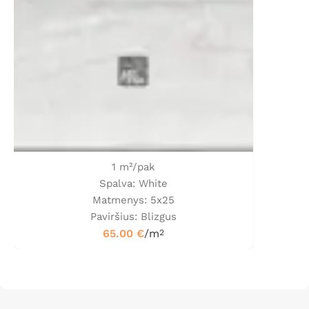
1 m²/pak
Spalva: White
Matmenys: 5x25
Paviršius: Blizgus
65.00
€
/m
2