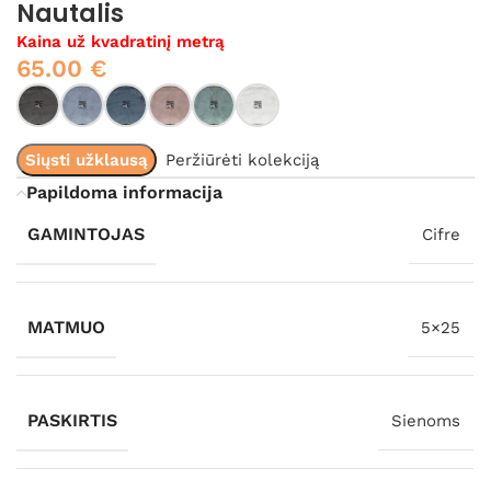
Nautalis
Kaina už kvadratinį metrą
65.00
€
Siųsti užklausą
Peržiūrėti kolekciją
Papildoma informacija
GAMINTOJAS
Cifre
MATMUO
5×25
PASKIRTIS
Sienoms