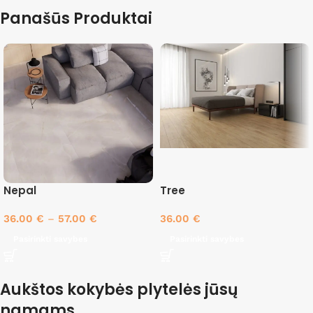
Panašūs Produktai
Nepal
Tree
36.00
€
–
57.00
€
36.00
€
Pasirinkti savybes
Pasirinkti savybes
Aukštos kokybės plytelės jūsų
namams