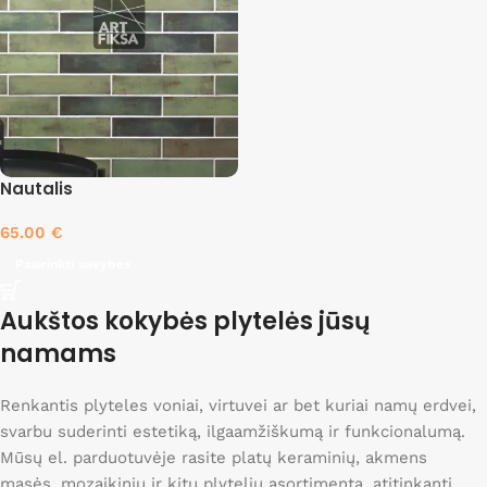
Nautalis
65.00
€
Pasirinkti savybes
Aukštos kokybės plytelės jūsų
namams
Renkantis plyteles voniai, virtuvei ar bet kuriai namų erdvei,
svarbu suderinti estetiką, ilgaamžiškumą ir funkcionalumą.
Mūsų el. parduotuvėje rasite platų keraminių, akmens
masės, mozaikinių ir kitų plytelių asortimentą, atitinkantį