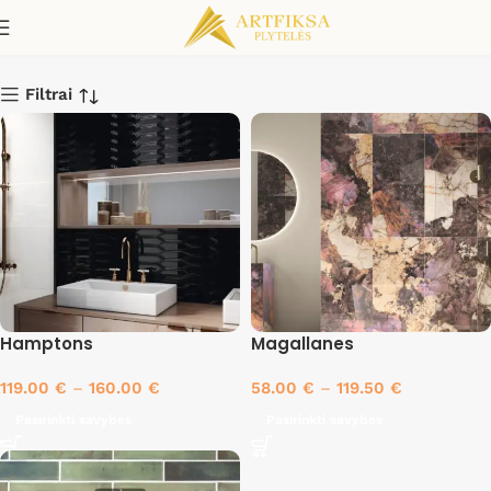
Pink
Filtrai
Hamptons
Magallanes
119.00
€
–
160.00
€
58.00
€
–
119.50
€
Pasirinkti savybes
Pasirinkti savybes