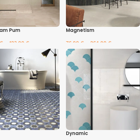
Pam Pum
Magnetism
€
–
123.00
€
76.00
€
–
264.00
€
inkti savybes
Pasirinkti savybes
Dynamic