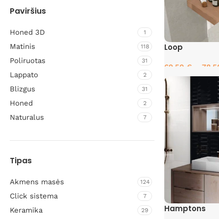
Paviršius
Honed 3D
1
Matinis
Loop
118
Poliruotas
31
69.50
€
–
78.
Lappato
2
Pasirinkti savyb
Blizgus
31
Honed
2
Naturalus
7
Tipas
Akmens masės
124
Click sistema
7
Hamptons
Keramika
29