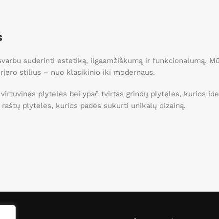
s
, svarbu suderinti estetiką, ilgaamžiškumą ir funkcionalumą. 
erjero stilius – nuo klasikinio iki modernaus.
 virtuvines plyteles bei ypač tvirtas grindų plyteles, kurios 
ei raštų plyteles, kurios padės sukurti unikalų dizainą.
o namams!