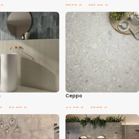
0
€
87.50
€
–
125.00
€
inkti savybes
Pasirinkti savybes
s
Ceppo
€
–
84.00
€
44.50
€
–
47.00
€
inkti savybes
Pasirinkti savybes