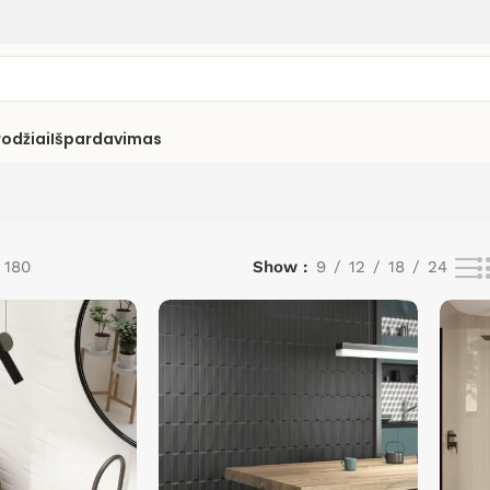
rodžiai
Išpardavimas
 180
Show
9
12
18
24