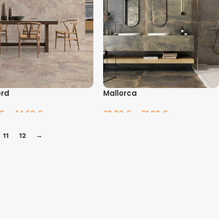
ord
Mallorca
€
–
44.50
€
39.00
€
–
61.00
€
inkti savybes
Pasirinkti savybes
11
12
→