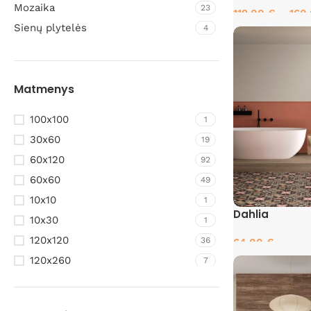
Mozaika
23
119.00
€
–
160
Sienų plytelės
4
Pasirinkti savyb
Matmenys
100x100
1
30x60
19
60x120
92
60x60
49
10x10
1
Dahlia
10x30
1
120x120
36
64.00
€
120x260
7
Pasirinkti savyb
120x278
1
120x280
21