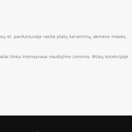
Mūsų el. parduotuvėje rasite platų keraminių, akmens masės,
idealiai tinka intensyvaus naudojimo zonoms. Mūsų kolekcijoje