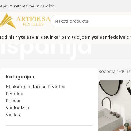
Apie Mus
Kontaktai
Tinklaraštis
Ispanija
radinis
Plytelės
Vinilas
Klinkerio Imitacijos Plytelės
Priedai
Veid
Rodoma 1–16 iš
Kategorijos
Klinkerio Imitacijos Plytelės
Plytelės
Priedai
Veidrodžiai
Vinilas