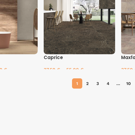
Caprice
Maxf
00
€
37.50
€
–
55.00
€
37.50
es
Pasirinkti savybes
Pasir
1
2
3
4
…
10