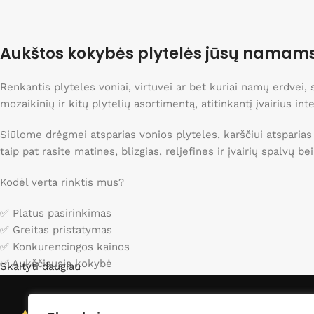
29,5x29,5
1
Išpardavimas
30,2x30,5
1
Nuolaidos iki 40%
30x120
5
Aukštos kokybės plytelės jūsų namam
30x30
Apsipirkti
7
30x30,3
1
Renkantis plyteles voniai, virtuvei ar bet kuriai namų erdvei
30x31
mozaikinių ir kitų plytelių asortimentą, atitinkantį įvairius int
1
30x31,5
1
Siūlome drėgmei atsparias vonios plyteles, karščiui atsparias
30x90
4
taip pat rasite matines, blizgias, reljefines ir įvairių spalvų b
31.6x31.6
9
Kodėl verta rinktis mus?
31x34,5
1
323x163
1
✅ Platus pasirinkimas
32x39,5
1
✅ Greitas pristatymas
33x120 Pakopa
1
✅ Konkurencingos kainos
✅ Aukščiausia kokybė
36,3x30
Skaityti daugiau
1
4,3x24,3
1
Apsilankykite mūsų kataloge ir raskite idealias plyteles sav
4,8x45
1