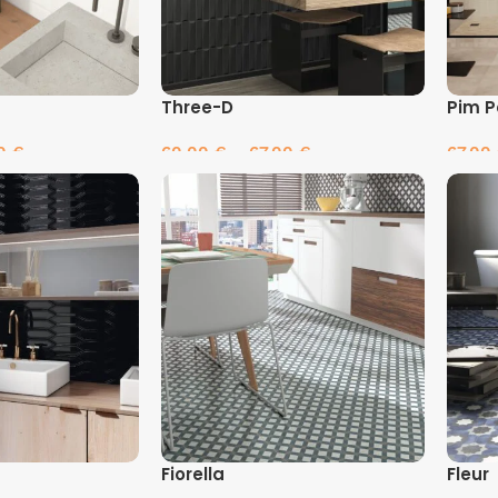
Three-D
Pim 
50
€
60.00
€
–
67.00
€
67.00
es
Pasirinkti savybes
Pasir
Fiorella
Fleur