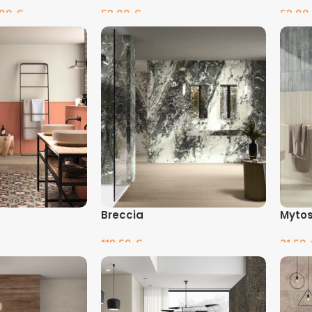
.00
€
52.00
€
52.0
es
Pasirinkti savybes
Pasir
Breccia
Myto
119.50
€
31.50
es
Pasirinkti savybes
Pasir