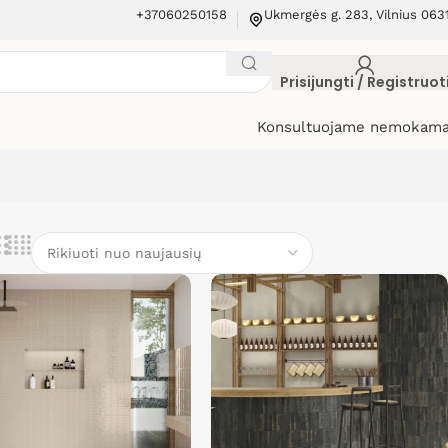
+37060250158
Ukmergės g. 283, Vilnius 063
Prisijungti / Registruot
Konsultuojame nemokama