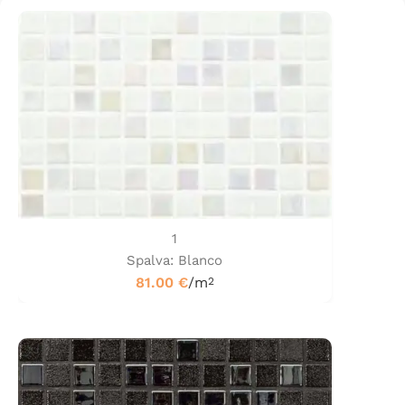
1
Spalva: Blanco
81.00
€
/m
2