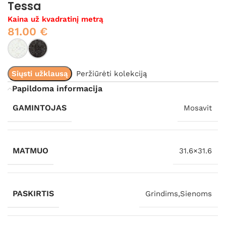
Tessa
Kaina už kvadratinį metrą
81.00
€
Siųsti užklausą
Peržiūrėti kolekciją
Papildoma informacija
GAMINTOJAS
Mosavit
MATMUO
31.6×31.6
PASKIRTIS
Grindims,Sienoms