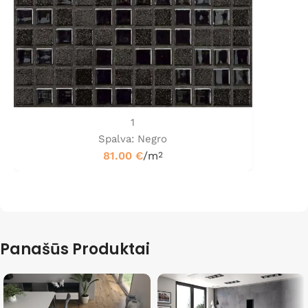
1
Spalva: Negro
81.00
€
/m
2
Panašūs Produktai