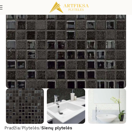
Pradžia
Plytelės
Sienų plytelės