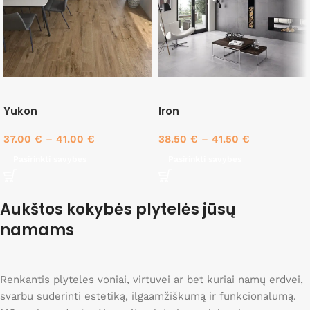
Yukon
Iron
37.00
€
–
41.00
€
38.50
€
–
41.50
€
Pasirinkti savybes
Pasirinkti savybes
Aukštos kokybės plytelės jūsų
namams
Renkantis plyteles voniai, virtuvei ar bet kuriai namų erdvei,
svarbu suderinti estetiką, ilgaamžiškumą ir funkcionalumą.