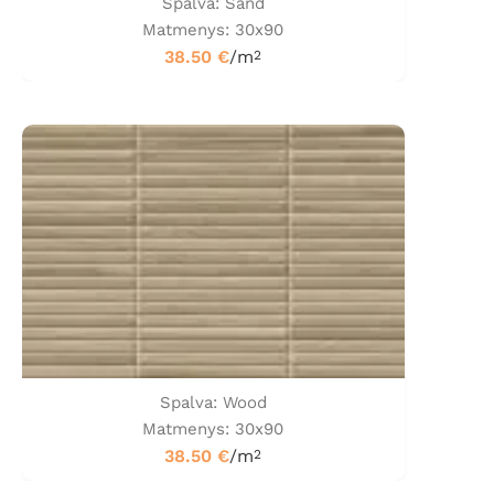
Spalva: Sand
Matmenys: 30x90
38.50
€
/m
2
Spalva: Wood
Matmenys: 30x90
38.50
€
/m
2