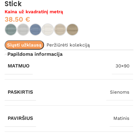
Stick
Kaina už kvadratinį metrą
38.50
€
Siųsti užklausą
Peržiūrėti kolekciją
Papildoma informacija
MATMUO
30×90
PASKIRTIS
Sienoms
PAVIRŠIUS
Matinis