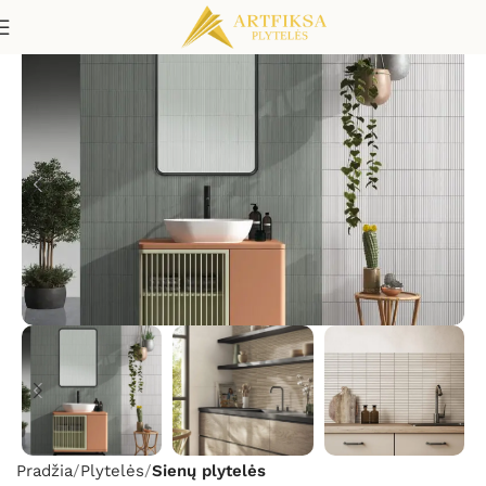
Pradžia
Plytelės
Sienų plytelės