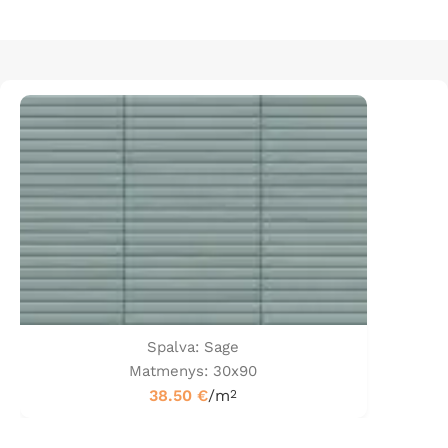
Spalva: Sage
Matmenys: 30x90
38.50
€
/m
2