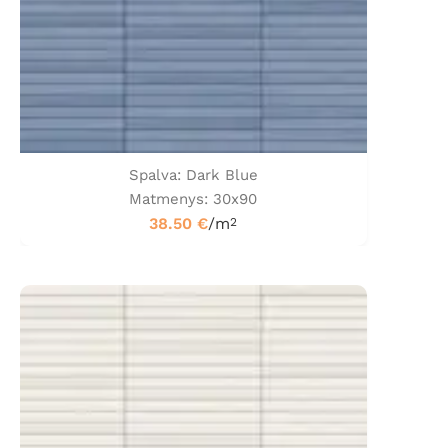
Spalva: Dark Blue
Matmenys: 30x90
38.50
€
/m
2