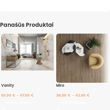
Panašūs Produktai
Vanity
Miro
55.50
€
–
67.50
€
36.00
€
–
42.50
€
Pasirinkti savybes
Pasirinkti savybes