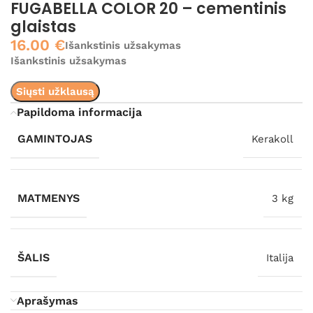
FUGABELLA COLOR 20 – cementinis
glaistas
16.00
€
Išankstinis užsakymas
Išankstinis užsakymas
Siųsti užklausą
Papildoma informacija
GAMINTOJAS
Kerakoll
MATMENYS
3 kg
ŠALIS
Italija
Aprašymas