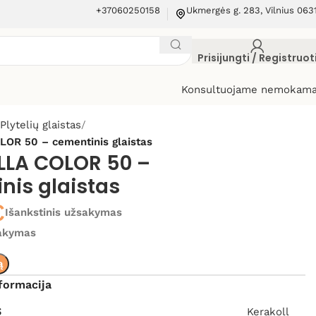
+37060250158
Ukmergės g. 283, Vilnius 063
Prisijungti / Registruot
Konsultuojame nemokama
Plytelių glaistas
OR 50 – cementinis glaistas
LA COLOR 50 –
nis glaistas
€
Išankstinis užsakymas
sakymas
ą
formacija
S
Kerakoll