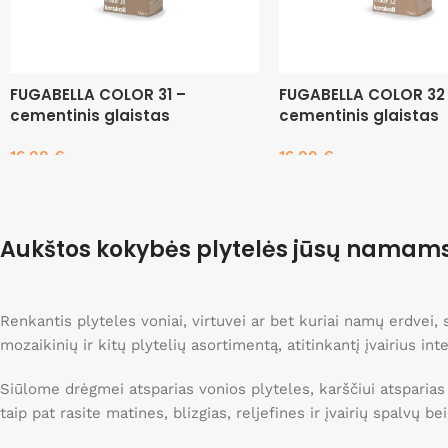
FUGABELLA COLOR 31 –
FUGABELLA COLOR 32
cementinis glaistas
cementinis glaistas
16.00
€
16.00
€
Į krepšelį
Į krepšelį
Aukštos kokybės plytelės jūsų namam
Renkantis plyteles voniai, virtuvei ar bet kuriai namų erdvei
mozaikinių ir kitų plytelių asortimentą, atitinkantį įvairius int
Siūlome drėgmei atsparias vonios plyteles, karščiui atsparias
taip pat rasite matines, blizgias, reljefines ir įvairių spalvų b