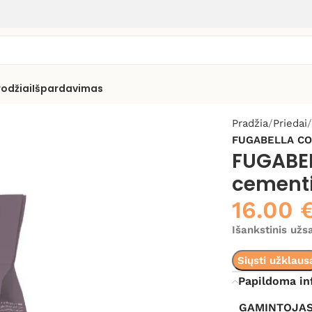
rodžiai
Išpardavimas
Pradžia
Priedai
FUGABELLA COL
FUGABEL
cementi
16.00
Išankstinis už
Siųsti užklaus
Papildoma in
GAMINTOJA