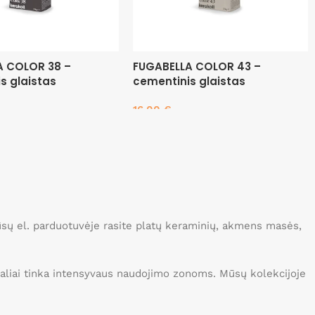
A COLOR 38 –
FUGABELLA COLOR 43 –
s glaistas
cementinis glaistas
16.00
€
Į krepšelį
Mūsų el. parduotuvėje rasite platų keraminių, akmens masės,
idealiai tinka intensyvaus naudojimo zonoms. Mūsų kolekcijoje