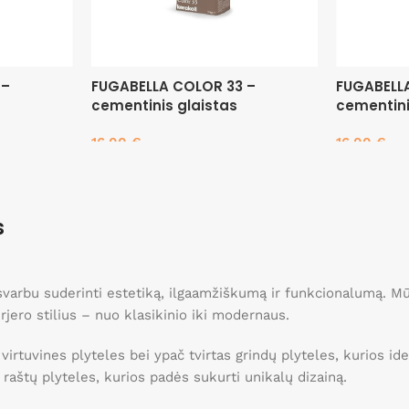
 –
FUGABELLA COLOR 33 –
FUGABELL
cementinis glaistas
cementini
16.00
€
16.00
€
Į krepšelį
Į krepšelį
s
, svarbu suderinti estetiką, ilgaamžiškumą ir funkcionalumą. 
erjero stilius – nuo klasikinio iki modernaus.
 virtuvines plyteles bei ypač tvirtas grindų plyteles, kurios 
ei raštų plyteles, kurios padės sukurti unikalų dizainą.