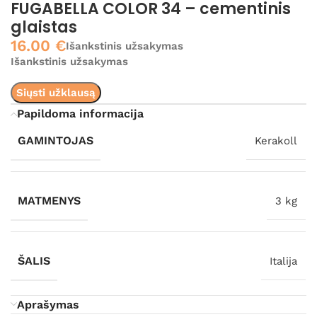
FUGABELLA COLOR 34 – cementinis
glaistas
16.00
€
Išankstinis užsakymas
Išankstinis užsakymas
Siųsti užklausą
Papildoma informacija
GAMINTOJAS
Kerakoll
MATMENYS
3 kg
ŠALIS
Italija
Aprašymas