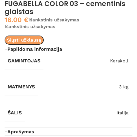
FUGABELLA COLOR 03 – cementinis
glaistas
16.00
€
Išankstinis užsakymas
Išankstinis užsakymas
Siųsti užklausą
Papildoma informacija
GAMINTOJAS
Kerakoll
MATMENYS
3 kg
ŠALIS
Italija
Aprašymas