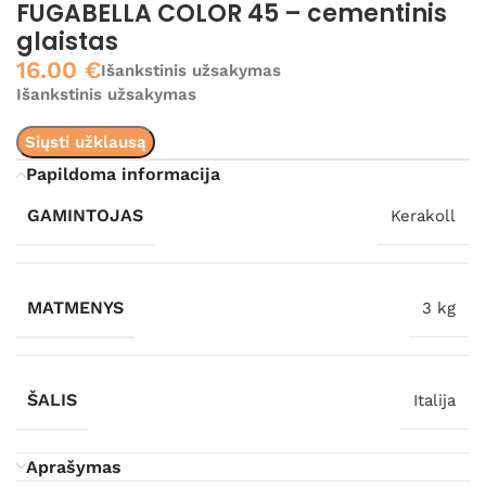
FUGABELLA COLOR 45 – cementinis
glaistas
16.00
€
Išankstinis užsakymas
Išankstinis užsakymas
Siųsti užklausą
Papildoma informacija
GAMINTOJAS
Kerakoll
MATMENYS
3 kg
ŠALIS
Italija
Aprašymas