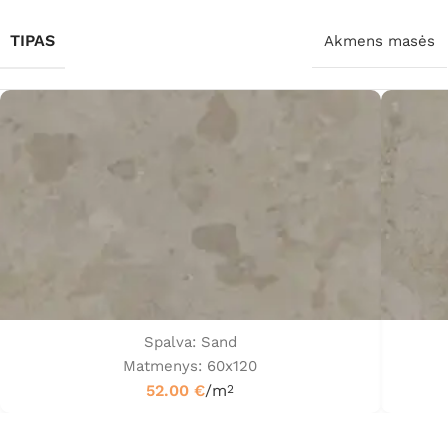
TIPAS
Akmens masės
Spalva: Sand
Matmenys: 60x120
52.00
€
/m
2