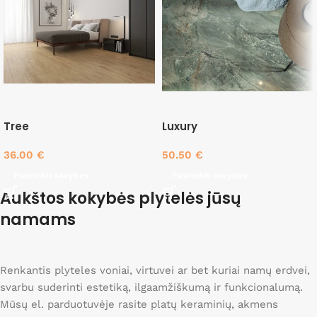
Tree
Luxury
36.00
€
50.50
€
Pasirinkti savybes
Pasirinkti savybes
Aukštos kokybės plytelės jūsų
namams
Renkantis plyteles voniai, virtuvei ar bet kuriai namų erdvei,
svarbu suderinti estetiką, ilgaamžiškumą ir funkcionalumą.
Mūsų el. parduotuvėje rasite platų keraminių, akmens