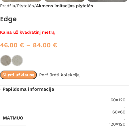
Pradžia
Plytelės
Akmens imitacijos plytelės
Edge
Kaina už kvadratinį metrą
46.00
€
–
84.00
€
Siųsti užklausą
Peržiūrėti kolekciją
Papildoma informacija
60×120
,
60×60
MATMUO
,
120×120