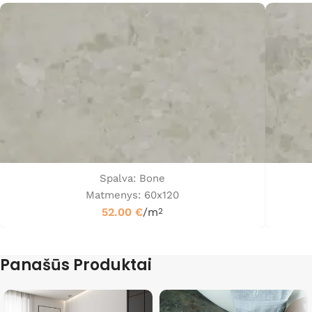
Spalva: Bone
Matmenys: 60x120
52.00
€
/m
2
Panašūs Produktai