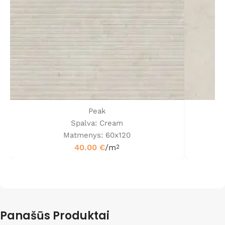
Peak
Spalva: Cream
Matmenys: 60x120
40.00
€
/m
2
Panašūs Produktai