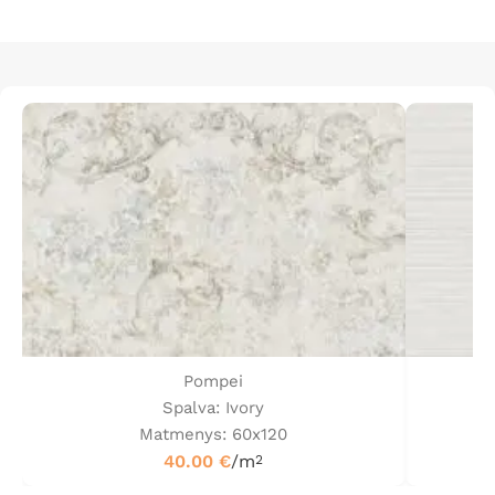
Pompei
Spalva: Ivory
Matmenys: 60x120
40.00
€
/m
2