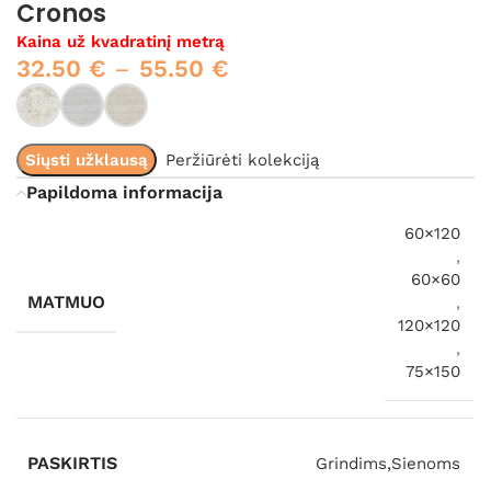
Cronos
Kaina už kvadratinį metrą
32.50
€
–
55.50
€
Siųsti užklausą
Peržiūrėti kolekciją
Papildoma informacija
60×120
,
60×60
MATMUO
,
120×120
,
75×150
PASKIRTIS
Grindims,Sienoms