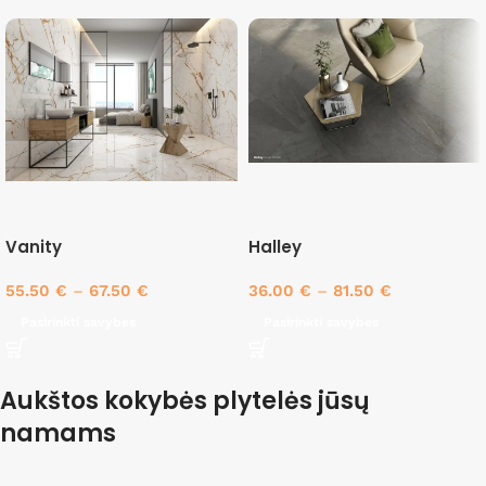
Vanity
Halley
55.50
€
–
67.50
€
36.00
€
–
81.50
€
Pasirinkti savybes
Pasirinkti savybes
Aukštos kokybės plytelės jūsų
namams