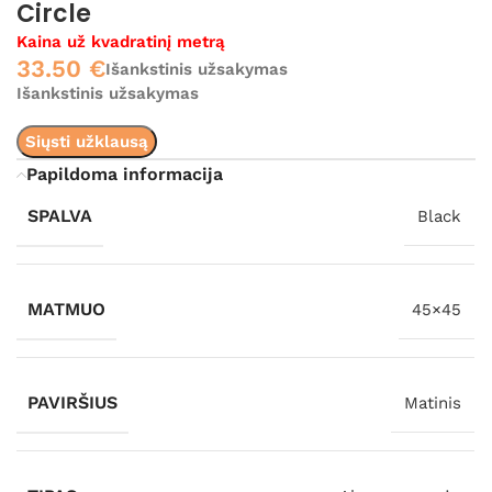
Circle
Kaina už kvadratinį metrą
33.50
€
Išankstinis užsakymas
Išankstinis užsakymas
Siųsti užklausą
Papildoma informacija
SPALVA
Black
MATMUO
45×45
PAVIRŠIUS
Matinis