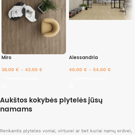
Miro
Alessandria
36.00
€
–
42.50
€
40.00
€
–
54.00
€
Pasirinkti savybes
Pasirinkti savybes
Aukštos kokybės plytelės jūsų
namams
Renkantis plyteles voniai, virtuvei ar bet kuriai namų erdvei,