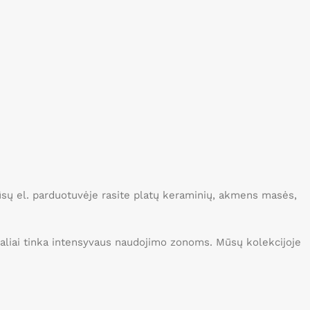
Mūsų el. parduotuvėje rasite platų keraminių, akmens masės,
idealiai tinka intensyvaus naudojimo zonoms. Mūsų kolekcijoje