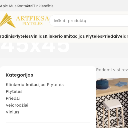
Apie Mus
Kontaktai
Tinklaraštis
45x45
radinis
Plytelės
Vinilas
Klinkerio Imitacijos Plytelės
Priedai
Veid
Rodomi visi rez
Kategorijos
Klinkerio Imitacijos Plytelės
Plytelės
Priedai
Veidrodžiai
Vinilas