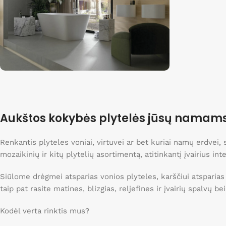
20x20
2
22,5x28,5
1
23,2x26,7
1
24,2x23,8
1
24x27,5
1
25x150
5
Išpardavimas
28,2x28,2
1
Nuolaidos iki 40%
29,5x29,5
1
Aukštos kokybės plytelės jūsų namam
30,2x30,5
Apsipirkti
1
30x120
5
Renkantis plyteles voniai, virtuvei ar bet kuriai namų erdvei
30x30
mozaikinių ir kitų plytelių asortimentą, atitinkantį įvairius int
8
30x30,3
1
Siūlome drėgmei atsparias vonios plyteles, karščiui atsparias
30x31
1
taip pat rasite matines, blizgias, reljefines ir įvairių spalvų b
30x31,5
1
Kodėl verta rinktis mus?
30x90
4