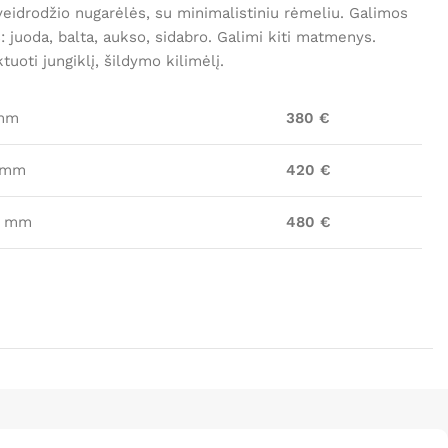
veidrodžio nugarėlės, su minimalistiniu rėmeliu. Galimos
: juoda, balta, aukso, sidabro. Galimi kiti matmenys.
uoti jungiklį, šildymo kilimėlį.
mm
380 €
mm
420 €
mm
480 €