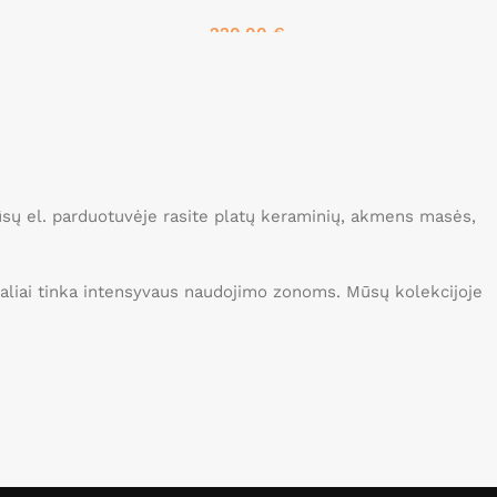
220.00
€
Į krepšelį
Mūsų el. parduotuvėje rasite platų keraminių, akmens masės,
idealiai tinka intensyvaus naudojimo zonoms. Mūsų kolekcijoje