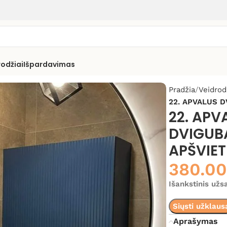
rodžiai
Išpardavimas
Pradžia
Veidrod
22. APVALUS D
22. APV
DVIGUBA
APŠVIET
380.0
Išankstinis už
Siųsti užklaus
Aprašymas