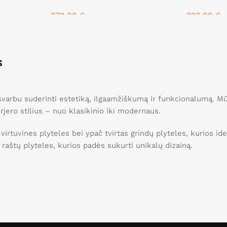
270.00
€
220.00
€
Į krepšelį
Į krepšelį
s
, svarbu suderinti estetiką, ilgaamžiškumą ir funkcionalumą. 
erjero stilius – nuo klasikinio iki modernaus.
 virtuvines plyteles bei ypač tvirtas grindų plyteles, kurios 
ei raštų plyteles, kurios padės sukurti unikalų dizainą.