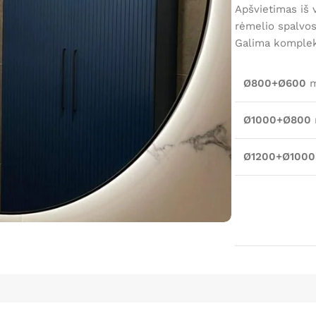
Apšvietimas iš 
rėmelio spalvos
Galima komplekt
Ø800+Ø600
Ø1000+Ø800
Ø1200+Ø1000