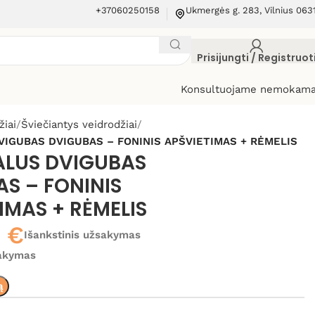
+37060250158
Ukmergės g. 283, Vilnius 063
Prisijungti / Registruot
Konsultuojame nemokama
žiai
Šviečiantys veidrodžiai
VIGUBAS DVIGUBAS – FONINIS APŠVIETIMAS + RĖMELIS
ALUS DVIGUBAS
S – FONINIS
IMAS + RĖMELIS
0
€
Išankstinis užsakymas
sakymas
ą