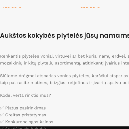
180.00
€
220.00
€
Į krepšelį
Į krepšelį
Aukštos kokybės plytelės jūsų namam
Renkantis plyteles voniai, virtuvei ar bet kuriai namų erdvei
mozaikinių ir kitų plytelių asortimentą, atitinkantį įvairius int
Siūlome drėgmei atsparias vonios plyteles, karščiui atsparias
taip pat rasite matines, blizgias, reljefines ir įvairių spalvų b
Kodėl verta rinktis mus?
✅ Platus pasirinkimas
✅ Greitas pristatymas
✅ Konkurencingos kainos
✅ Aukščiausia kokybė