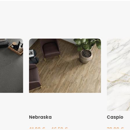
Nebraska
Caspio
41.00
€
–
46.50
€
30.00
€
–