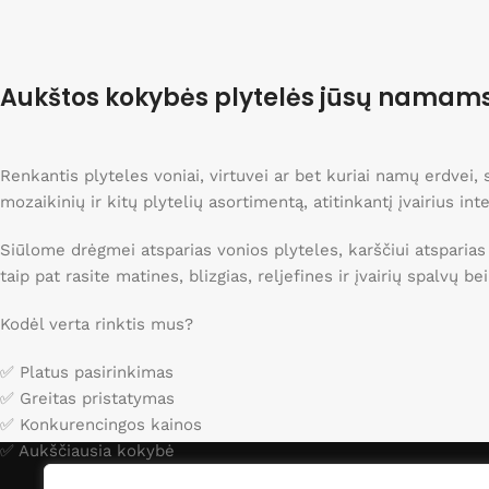
Pasirinkti savybes
Pasirinkti savybes
Aukštos kokybės plytelės jūsų namam
Renkantis plyteles voniai, virtuvei ar bet kuriai namų erdvei
mozaikinių ir kitų plytelių asortimentą, atitinkantį įvairius int
Siūlome drėgmei atsparias vonios plyteles, karščiui atsparias
taip pat rasite matines, blizgias, reljefines ir įvairių spalvų b
Kodėl verta rinktis mus?
✅ Platus pasirinkimas
✅ Greitas pristatymas
✅ Konkurencingos kainos
✅ Aukščiausia kokybė