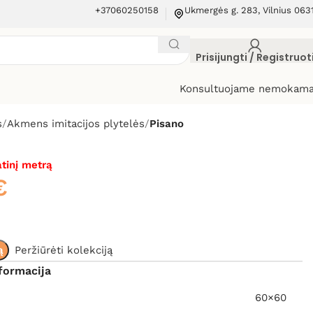
+37060250158
Ukmergės g. 283, Vilnius 063
Prisijungti / Registruot
Konsultuojame nemokama
s
Akmens imitacijos plytelės
Pisano
tinį metrą
€
ą
Peržiūrėti kolekciją
formacija
60×60