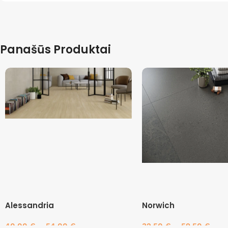
Panašūs Produktai
Alessandria
Norwich
40.00
€
–
54.00
€
32.50
€
–
59.50
€