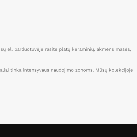
savybes
Pasirinkti savybes
Mūsų el. parduotuvėje rasite platų keraminių, akmens masės,
idealiai tinka intensyvaus naudojimo zonoms. Mūsų kolekcijoje