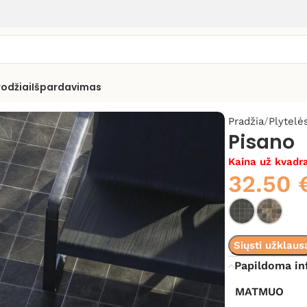
rodžiai
Išpardavimas
Pradžia
Plytelė
Pisano
Kaina už kvadra
32.50
Siųsti užklaus
Papildoma in
MATMUO