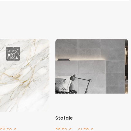
Statale
64.50
€
38.50
€
–
61.50
€