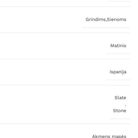
Grindims,Sienoms
Matinis
Ispanija
Slate
,
Stone
Akmens masės