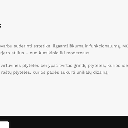
Pasirinkti savybes
Pasirinkti 
s
, svarbu suderinti estetiką, ilgaamžiškumą ir funkcionalumą. 
erjero stilius – nuo klasikinio iki modernaus.
 virtuvines plyteles bei ypač tvirtas grindų plyteles, kurios 
ei raštų plyteles, kurios padės sukurti unikalų dizainą.