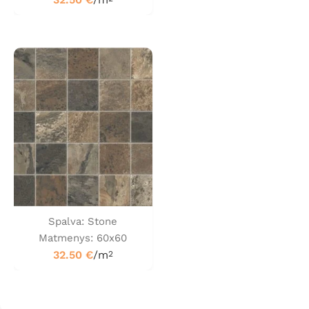
Spalva: Stone
Matmenys: 60x60
32.50
€
/m
2