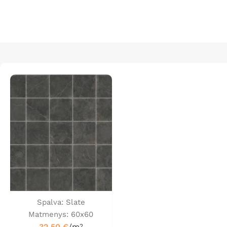
Spalva: Slate
Matmenys: 60x60
32.50
€
/m
2