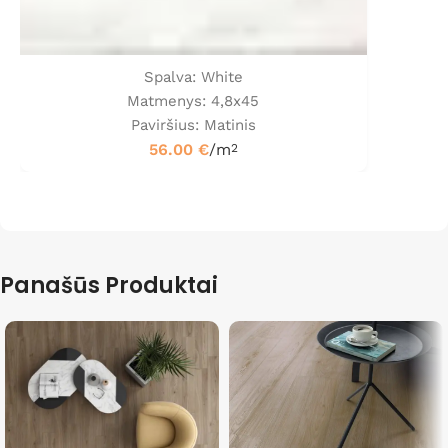
Spalva: White
Matmenys: 4,8x45
Paviršius: Matinis
56.00
€
/m
2
Panašūs Produktai