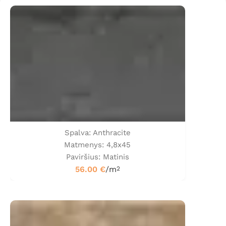
Spalva: Anthracite
Matmenys: 4,8x45
Paviršius: Matinis
56.00
€
/m
2