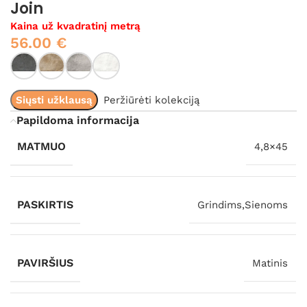
Join
Kaina už kvadratinį metrą
56.00
€
Siųsti užklausą
Peržiūrėti kolekciją
Papildoma informacija
MATMUO
4,8×45
PASKIRTIS
Grindims,Sienoms
PAVIRŠIUS
Matinis