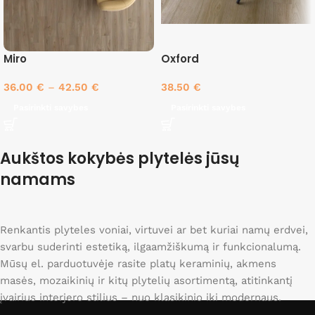
Miro
Oxford
36.00
€
–
42.50
€
38.50
€
Pasirinkti savybes
Pasirinkti savybes
Aukštos kokybės plytelės jūsų
namams
Renkantis plyteles voniai, virtuvei ar bet kuriai namų erdvei,
svarbu suderinti estetiką, ilgaamžiškumą ir funkcionalumą.
Mūsų el. parduotuvėje rasite platų keraminių, akmens
masės, mozaikinių ir kitų plytelių asortimentą, atitinkantį
įvairius interjero stilius – nuo klasikinio iki modernaus.