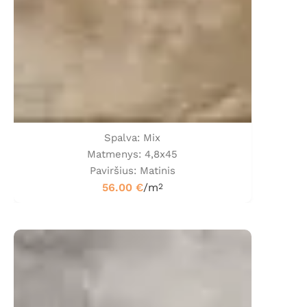
Spalva: Mix
Matmenys: 4,8x45
Paviršius: Matinis
56.00
€
/m
2