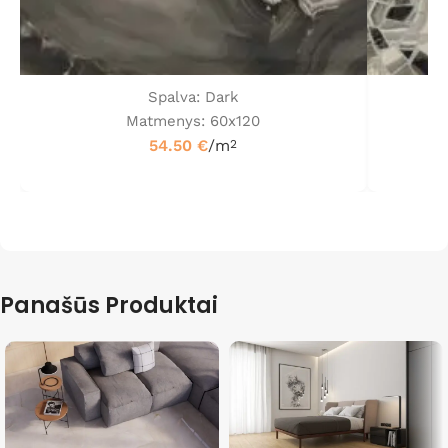
Spalva: Dark
Matmenys: 60x120
54.50
€
/m
2
Panašūs Produktai