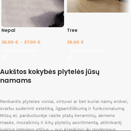
Nepal
Tree
36.00
€
–
57.00
€
36.00
€
Pasirinkti savybes
Pasirinkti savybes
Aukštos kokybės plytelės jūsų
namams
Renkantis plyteles voniai, virtuvei ar bet kuriai namų erdvei,
svarbu suderinti estetiką, ilgaamžiškumą ir funkcionalumą.
Mūsų el. parduotuvėje rasite platų keraminių, akmens
masės, mozaikinių ir kitų plytelių asortimentą, atitinkantį
įvairius interjero stilius – nuo klasikinio iki modernaus.