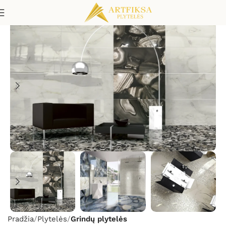
Pradžia
Plytelės
Grindų plytelės