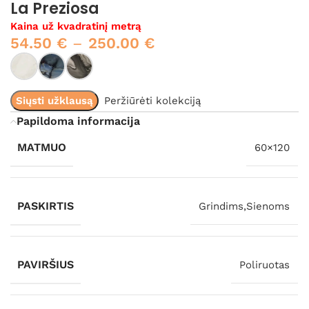
La Preziosa
Kaina už kvadratinį metrą
54.50
€
–
250.00
€
Siųsti užklausą
Peržiūrėti kolekciją
Papildoma informacija
MATMUO
60×120
PASKIRTIS
Grindims,Sienoms
PAVIRŠIUS
Poliruotas