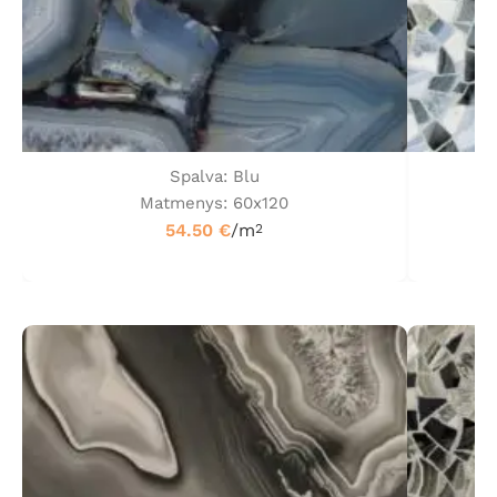
Spalva: Blu
Matmenys: 60x120
54.50
€
/m
2