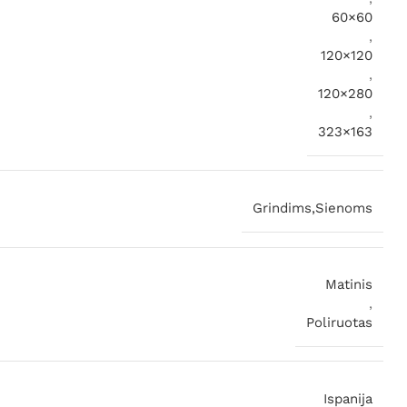
60×60
,
120×120
,
120×280
,
323×163
Grindims,Sienoms
Matinis
,
Poliruotas
Ispanija