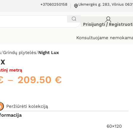
+37060250158
Ukmergės g. 283, Vilnius 063
Prisijungti / Registruot
Konsultuojame nemokama
s
Grindų plytelės
Night Lux
ux
tinį metrą
€
–
209.50
€
ą
Peržiūrėti kolekciją
formacija
60×120
,