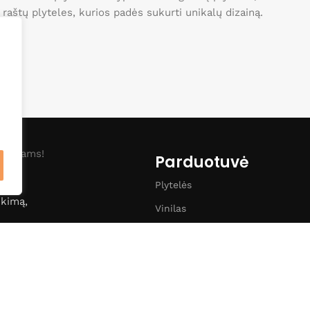
ei raštų plyteles, kurios padės sukurti unikalų dizainą.
o namams!
Parduotuvė
Plytelės
nkimą,
Vinilas
Klinkeris
Vonios įranga