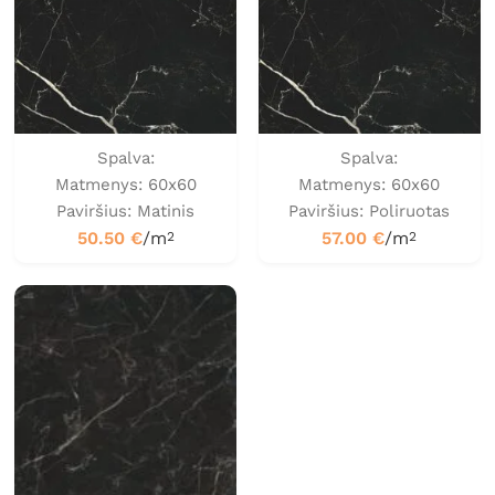
Spalva:
Spalva:
Matmenys: 60x60
Matmenys: 60x60
Paviršius: Matinis
Paviršius: Poliruotas
50.50
€
/m
57.00
€
/m
2
2