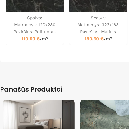
Spalva:
Spalva:
Matmenys: 120x280
Matmenys: 323x163
Paviršius: Poliruotas
Paviršius: Matinis
119.50
€
/m
189.50
€
/m
2
2
Panašūs Produktai