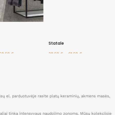
Statale
59.50
€
38.50
€
–
61.50
€
savybes
Pasirinkti savybes
Mūsų el. parduotuvėje rasite platų keraminių, akmens masės,
idealiai tinka intensyvaus naudojimo zonoms. Mūsų kolekcijoje