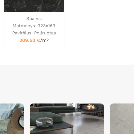
Spalva:
Matmenys: 323x163
Paviršius: Poliruotas
209.50
€
/m
2