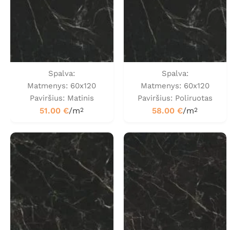
Spalva:
Spalva:
Matmenys: 60x120
Matmenys: 60x120
Paviršius: Matinis
Paviršius: Poliruotas
51.00
€
/m
58.00
€
/m
2
2