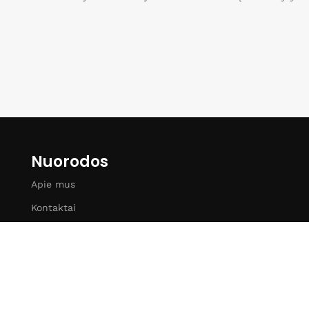
Nuorodos
Apie mus
Kontaktai
Tinklaraštis
Privatumo politika
Taisyklės ir sąlygos