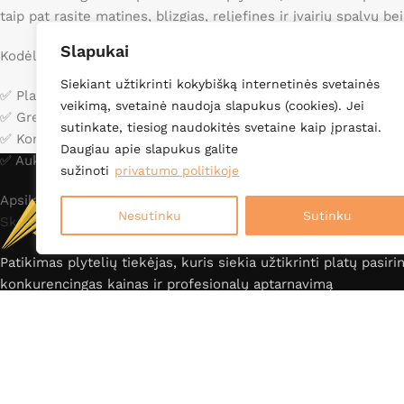
taip pat rasite matines, blizgias, reljefines ir įvairių spalvų b
Slapukai
Kodėl verta rinktis mus?
Siekiant užtikrinti kokybišką internetinės svetainės
✅ Platus pasirinkimas
veikimą, svetainė naudoja slapukus (cookies). Jei
✅ Greitas pristatymas
sutinkate, tiesiog naudokitės svetaine kaip įprastai.
✅ Konkurencingos kainos
Daugiau apie slapukus galite
✅ Aukščiausia kokybė
sužinoti
privatumo politikoje
Apsilankykite mūsų kataloge ir raskite idealias plyteles sav
Nesutinku
Sutinku
Skaityti daugiau
Patikimas plytelių tiekėjas, kuris siekia užtikrinti platų pasiri
konkurencingas kainas ir profesionalų aptarnavimą