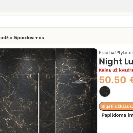
rodžiai
Išpardavimas
Pradžia
Plytelė
Night L
Kaina už kvadra
50.50
Siųsti užklaus
Papildoma in