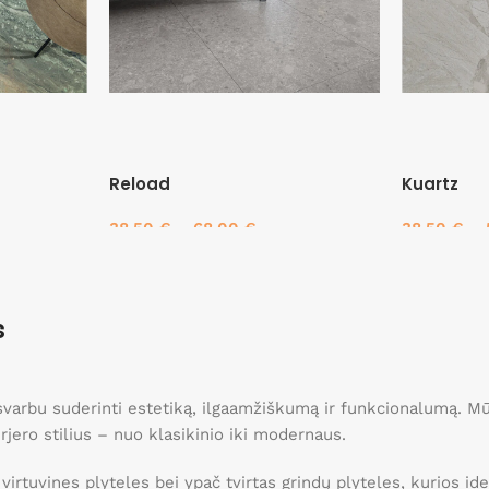
Reload
Kuartz
38.50
€
–
68.00
€
38.50
€
–
Pasirinkti savybes
Pasirinkti 
s
, svarbu suderinti estetiką, ilgaamžiškumą ir funkcionalumą. 
erjero stilius – nuo klasikinio iki modernaus.
 virtuvines plyteles bei ypač tvirtas grindų plyteles, kurios 