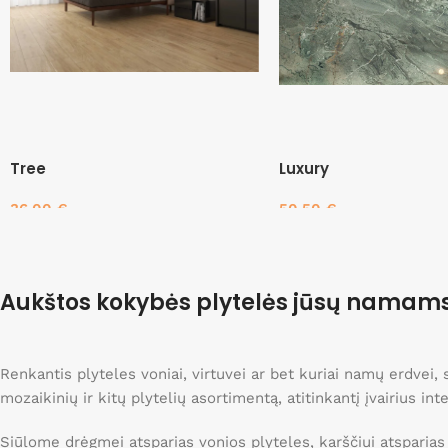
Tree
Luxury
36.00
€
50.50
€
Pasirinkti savybes
Pasirinkti savybes
Aukštos kokybės plytelės jūsų namam
Renkantis plyteles voniai, virtuvei ar bet kuriai namų erdvei
mozaikinių ir kitų plytelių asortimentą, atitinkantį įvairius int
Siūlome drėgmei atsparias vonios plyteles, karščiui atsparias