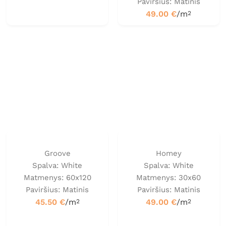
Paviršius: Matinis
49.00
€
/m
2
Groove
Homey
Spalva: White
Spalva: White
Matmenys: 60x120
Matmenys: 30x60
Paviršius: Matinis
Paviršius: Matinis
45.50
€
/m
49.00
€
/m
2
2