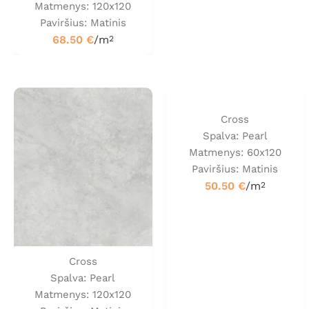
Matmenys: 120x120
Paviršius: Matinis
68.50
€
/m
2
Cross
Spalva: Pearl
Matmenys: 60x120
Paviršius: Matinis
50.50
€
/m
2
Cross
Spalva: Pearl
Matmenys: 120x120