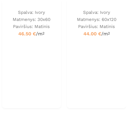
Spalva: Ivory
Spalva: Ivory
Matmenys: 30x60
Matmenys: 60x120
Paviršius: Matinis
Paviršius: Matinis
46.50
€
/m
44.00
€
/m
2
2