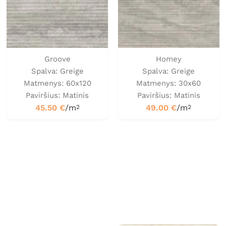
Groove
Homey
Spalva: Greige
Spalva: Greige
Matmenys: 60x120
Matmenys: 30x60
Paviršius: Matinis
Paviršius: Matinis
45.50
€
/m
49.00
€
/m
2
2