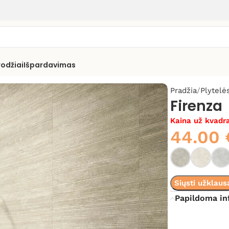
rodžiai
Išpardavimas
Pradžia
Plytelė
Firenza
Kaina už kvadra
44.00
Siųsti užklaus
Papildoma in