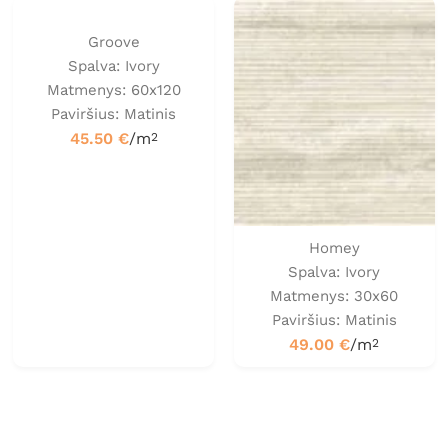
Groove
Spalva: Ivory
Matmenys: 60x120
Paviršius: Matinis
45.50
€
/m
2
Homey
Spalva: Ivory
Matmenys: 30x60
Paviršius: Matinis
49.00
€
/m
2