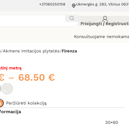
+37060250158
Ukmergės g. 283, Vilnius 063
Prisijungti / Registruot
Konsultuojame nemokama
s
Akmens imitacijos plytelės
Firenza
tinį metrą
€
–
68.50
€
ą
Peržiūrėti kolekciją
formacija
30×60
,