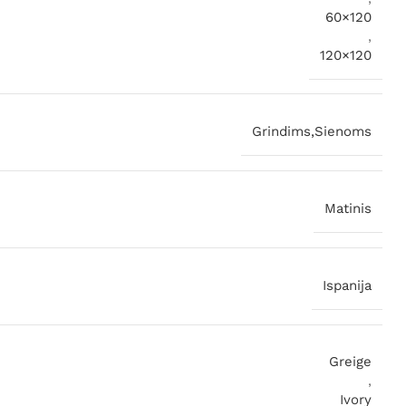
60×120
,
120×120
Grindims,Sienoms
Matinis
Ispanija
Greige
,
Ivory