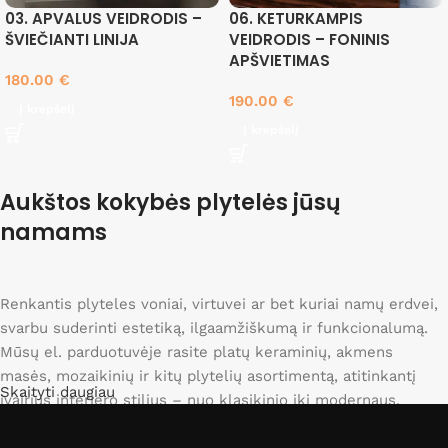
03. APVALUS VEIDRODIS –
06. KETURKAMPIS
ŠVIEČIANTI LINIJA
VEIDRODIS – FONINIS
APŠVIETIMAS
180.00
€
190.00
€
Į krepšelį
Į krepšelį
Aukštos kokybės plytelės jūsų
namams
Renkantis plyteles voniai, virtuvei ar bet kuriai namų erdvei,
svarbu suderinti estetiką, ilgaamžiškumą ir funkcionalumą.
Mūsų el. parduotuvėje rasite platų keraminių, akmens
masės, mozaikinių ir kitų plytelių asortimentą, atitinkantį
Skaityti daugiau
įvairius interjero stilius – nuo klasikinio iki modernaus.
Siūlome drėgmei atsparias vonios plyteles, karščiui atsparias