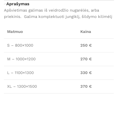
Aprašymas
Apšvietimas galimas iš veidrodžio nugarėlės, arba
priekinis. Galima komplektuoti jungiklį, šildymo kilimėlį
Matmuo
Kaina
S – 800×1000
250 €
M – 1000×1200
270 €
L – 1100×1300
330 €
XL – 1300×1500
370 €