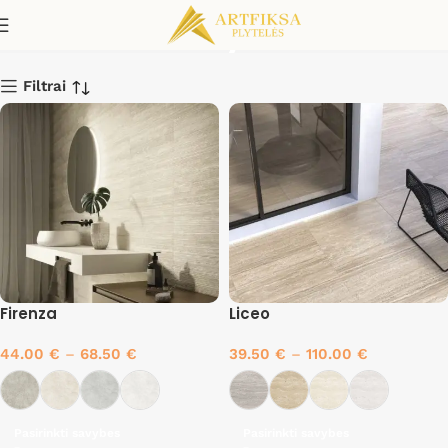
Travertino Plyteles
Filtrai
Firenza
Liceo
44.00
€
–
68.50
€
39.50
€
–
110.00
€
Pasirinkti savybes
Pasirinkti savybes