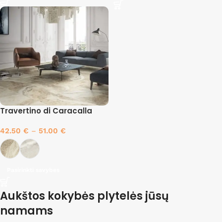
Travertino di Caracalla
42.50
€
–
51.00
€
Pasirinkti savybes
Aukštos kokybės plytelės jūsų
namams