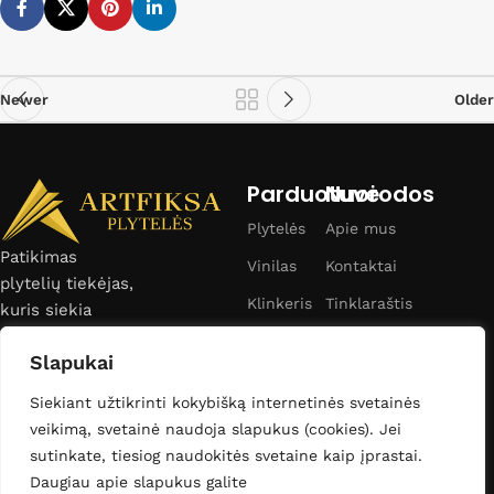
Newer
Older
Parduotuvė
Nuorodos
Plytelės
Apie mus
Patikimas
Vinilas
Kontaktai
plytelių tiekėjas,
Klinkeris
Tinklaraštis
kuris siekia
užtikrinti platų
Vonios
Privatumo politika
Slapukai
įranga
pasirinkimą,
Taisyklės ir sąlygos
konkurencingas
Siekiant užtikrinti kokybišką internetinės svetainės
kainas ir
veikimą, svetainė naudoja slapukus (cookies). Jei
profesionalų
sutinkate, tiesiog naudokitės svetaine kaip įprastai.
aptarnavimą
Daugiau apie slapukus galite