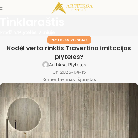
Tinklaraštis
Pradžia
Plytelės Vilniuje
PLYTELĖS VILNIUJE
Kodėl verta rinktis Travertino imitacijos
plyteles?
Artfiksa Plytelės
On 2025-04-15
Komentavimas išjungtas