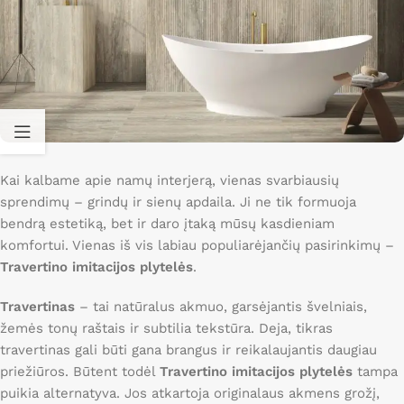
Kai kalbame apie namų interjerą, vienas svarbiausių
sprendimų – grindų ir sienų apdaila. Ji ne tik formuoja
bendrą estetiką, bet ir daro įtaką mūsų kasdieniam
komfortui. Vienas iš vis labiau populiarėjančių pasirinkimų –
Travertino imitacijos plytelės
.
Travertinas
– tai natūralus akmuo, garsėjantis švelniais,
žemės tonų raštais ir subtilia tekstūra. Deja, tikras
travertinas gali būti gana brangus ir reikalaujantis daugiau
priežiūros. Būtent todėl
Travertino imitacijos plytelės
tampa
puikia alternatyva. Jos atkartoja originalaus akmens grožį,