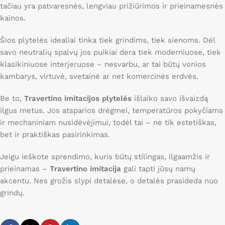
tačiau yra patvaresnės, lengviau prižiūrimos ir prieinamesnės
kainos.
Šios plytelės idealiai tinka tiek grindims, tiek sienoms. Dėl
savo neutralių spalvų jos puikiai dera tiek moderniuose, tiek
klasikiniuose interjeruose – nesvarbu, ar tai būtų vonios
kambarys, virtuvė, svetainė ar net komercinės erdvės.
Be to,
Travertino imitacijos plytelės
išlaiko savo išvaizdą
ilgus metus. Jos atsparios drėgmei, temperatūros pokyčiams
ir mechaniniam nusidėvėjimui, todėl tai – ne tik estetiškas,
bet ir praktiškas pasirinkimas.
Jeigu ieškote sprendimo, kuris būtų stilingas, ilgaamžis ir
prieinamas –
Travertino imitacija
gali tapti jūsų namų
akcentu. Nes grožis slypi detalėse, o detalės prasideda nuo
grindų.