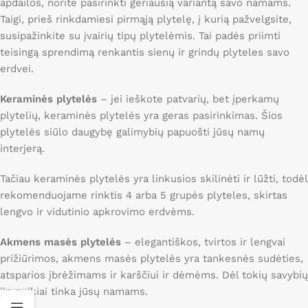
apdailos, norite pasirinkti geriausią variantą savo namams.
Taigi, prieš rinkdamiesi pirmąją plytelę, į kurią pažvelgsite,
susipažinkite su įvairių tipų plytelėmis. Tai padės priimti
teisingą sprendimą renkantis sienų ir grindų plyteles savo
erdvei.
Keraminės plytelės
– jei ieškote patvarių, bet įperkamų
plytelių, keraminės plytelės yra geras pasirinkimas. Šios
plytelės siūlo daugybę galimybių papuošti jūsų namų
interjerą.
Tačiau keraminės plytelės yra linkusios skilinėti ir lūžti, todėl
rekomenduojame rinktis 4 arba 5 grupės plyteles, skirtas
lengvo ir vidutinio apkrovimo erdvėms.
Akmens masės plytelės
– elegantiškos, tvirtos ir lengvai
prižiūrimos, akmens masės plytelės yra tankesnės sudėties,
atsparios įbrėžimams ir karščiui ir dėmėms. Dėl tokių savybių
jie puikiai tinka jūsų namams.