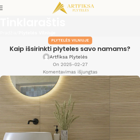
Tinklaraštis
Pradžia
Plytelės Vilniuje
PLYTELĖS VILNIUJE
Kaip išsirinkti plyteles savo namams?
Artfiksa Plytelės
On 2025-02-27
Komentavimas išjungtas