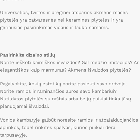
Universalios, tvirtos ir drėgmei atsparios akmens masės
plytelės yra patvaresnės nei keramines plyteles ir yra
geriausias pasirinkimas vidaus ir lauko namams.
Pasirinkite dizaino stilių
Norite ieškoti kaimiškos išvaizdos? Gal medžio imitacijos? Ar
elegantiškos kaip marmuras? Akmens išvaizdos plytelės?
Pagalvokite, kokią estetiką norite pasiekti savo erdvėje.
Norite ramios ir raminančios auros savo kambariui?
Nutildytos plytelės su raštais arba be jų puikiai tinka jūsų
planuojamai išvaizdai.
Vonios kambaryje galbūt norėsite ramios ir atpalaiduojančios
aplinkos, todėl rinkitės spalvas, kurios puikiai dera
tarpusavyje.