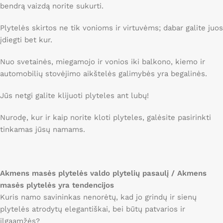
bendrą vaizdą norite sukurti.
Plytelės skirtos ne tik vonioms ir virtuvėms; dabar galite juos
įdiegti bet kur.
Nuo svetainės, miegamojo ir vonios iki balkono, kiemo ir
automobilių stovėjimo aikštelės galimybės yra begalinės.
Jūs netgi galite klijuoti plyteles ant lubų!
Nurodę, kur ir kaip norite kloti plyteles, galėsite pasirinkti
tinkamas jūsų namams.
Akmens masės plytelės valdo plytelių pasaulį / Akmens
masės plytelės yra tendencijos
Kuris namo savininkas nenorėtų, kad jo grindų ir sienų
plytelės atrodytų elegantiškai, bei būtų patvarios ir
ilgaamžės?