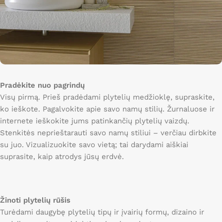
Pradėkite nuo pagrindų
Visų pirmą. Prieš pradėdami plytelių medžioklę, supraskite,
ko ieškote. Pagalvokite apie savo namų stilių. Žurnaluose ir
internete ieškokite jums patinkančių plytelių vaizdų.
Stenkitės neprieštarauti savo namų stiliui – verčiau dirbkite
su juo. Vizualizuokite savo vietą; tai darydami aiškiai
suprasite, kaip atrodys jūsų erdvė.
Žinoti plytelių rūšis
Turėdami daugybę plytelių tipų ir įvairių formų, dizaino ir