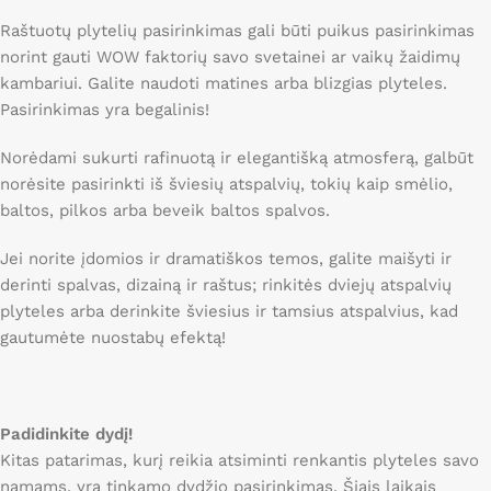
Raštuotų plytelių pasirinkimas gali būti puikus pasirinkimas
norint gauti WOW faktorių savo svetainei ar vaikų žaidimų
kambariui. Galite naudoti matines arba blizgias plyteles.
Pasirinkimas yra begalinis!
Norėdami sukurti rafinuotą ir elegantišką atmosferą, galbūt
norėsite pasirinkti iš šviesių atspalvių, tokių kaip smėlio,
baltos, pilkos arba beveik baltos spalvos.
Jei norite įdomios ir dramatiškos temos, galite maišyti ir
derinti spalvas, dizainą ir raštus; rinkitės dviejų atspalvių
plyteles arba derinkite šviesius ir tamsius atspalvius, kad
gautumėte nuostabų efektą!
Padidinkite dydį!
Kitas patarimas, kurį reikia atsiminti renkantis plyteles savo
namams, yra tinkamo dydžio pasirinkimas. Šiais laikais