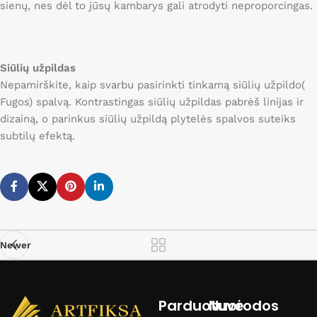
sienų, nes dėl to jūsų kambarys gali atrodyti neproporcingas.
Siūlių užpildas
Nepamirškite, kaip svarbu pasirinkti tinkamą siūlių užpildo(
Fugos) spalvą. Kontrastingas siūlių užpildas pabrėš linijas ir
dizainą, o parinkus siūlių užpildą plytelės spalvos suteiks
subtilų efektą.
Newer
Parduotuvė
Nuorodos