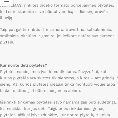
PATARIMAS: rinkitės didelio formato porcelianines plyteles,
kad suteiktumėte savo būstui vientisą ir didesnę erdvės
iliuziją.
Taip pat galite rinktis iš marmuro, travertino, kalkakmenio,
smiltainio, skalūno ir granito, jei ieškote natūralaus akmens
plytelių.
Kur norite dėti plyteles?
Plytelės naudojamos įvairiems tikslams. Pavyzdžiui, kai
kurios plytelės yra skirtos tik sienoms, o kitos – ant grindų ir
sienų. Kai kurios plytelės idealiai tinka montuoti viduje arba
lauke, o kitos gali būti naudojamos abiem.
Išsirinkti tinkamas plyteles savo namams gali būti sudėtinga,
kai neaišku, kur jas dėti. Taigi, prieš rinkdamiesi grindų
plyteles, aiškiai įsivaizduokite, kur norite plytelių ir kokią