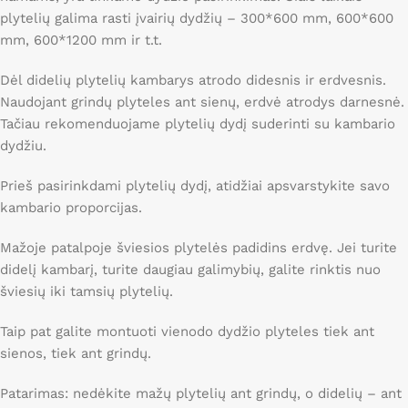
plytelių galima rasti įvairių dydžių – 300*600 mm, 600*600
mm, 600*1200 mm ir t.t.
Dėl didelių plytelių kambarys atrodo didesnis ir erdvesnis.
Naudojant grindų plyteles ant sienų, erdvė atrodys darnesnė.
Tačiau rekomenduojame plytelių dydį suderinti su kambario
dydžiu.
Prieš pasirinkdami plytelių dydį, atidžiai apsvarstykite savo
kambario proporcijas.
Mažoje patalpoje šviesios plytelės padidins erdvę. Jei turite
didelį kambarį, turite daugiau galimybių, galite rinktis nuo
šviesių iki tamsių plytelių.
Taip pat galite montuoti vienodo dydžio plyteles tiek ant
sienos, tiek ant grindų.
Patarimas: nedėkite mažų plytelių ant grindų, o didelių – ant