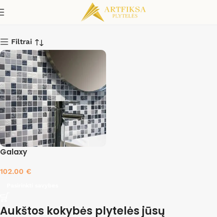
Thor
Filtrai
Galaxy
102.00
€
Pasirinkti savybes
Aukštos kokybės plytelės jūsų