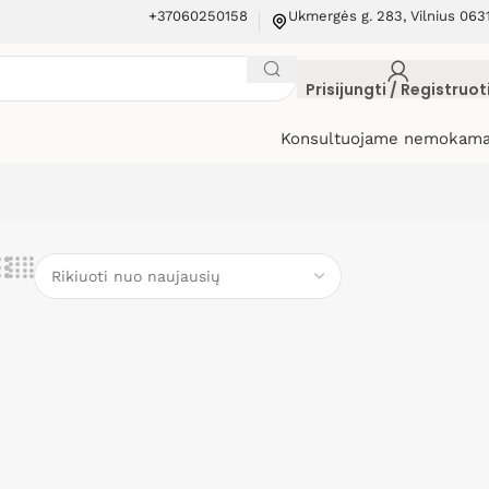
+37060250158
Ukmergės g. 283, Vilnius 063
Prisijungti / Registruot
Konsultuojame nemokama