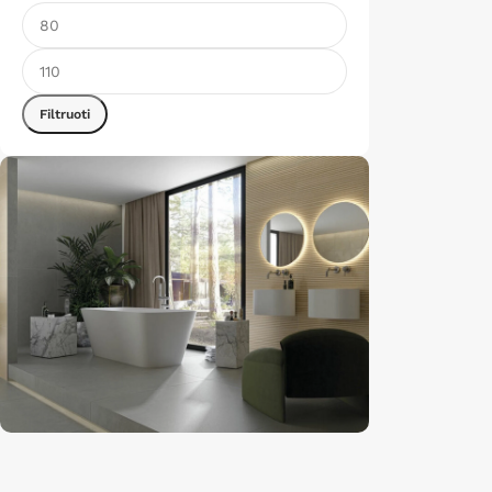
Filtruoti
Išpardavimas