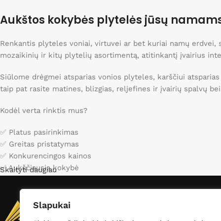
Nuolaidos iki 40%
Aukštos kokybės plytelės jūsų namam
Apsipirkti
Renkantis plyteles voniai, virtuvei ar bet kuriai namų erdvei
mozaikinių ir kitų plytelių asortimentą, atitinkantį įvairius int
Siūlome drėgmei atsparias vonios plyteles, karščiui atsparias
taip pat rasite matines, blizgias, reljefines ir įvairių spalvų b
Kodėl verta rinktis mus?
✅ Platus pasirinkimas
✅ Greitas pristatymas
✅ Konkurencingos kainos
✅ Aukščiausia kokybė
Skaityti daugiau
Apsilankykite mūsų kataloge ir raskite idealias plyteles sav
Slapukai