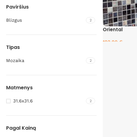
Paviršius
Blizgus
2
Oriental
102.00
€
Tipas
Pasirinkti savyb
Mozaika
2
Matmenys
31.6x31.6
2
Pagal Kainą