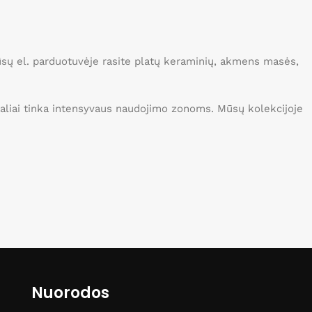
Mūsų el. parduotuvėje rasite platų keraminių, akmens masės,
idealiai tinka intensyvaus naudojimo zonoms. Mūsų kolekcijoje
Nuorodos