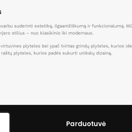
s
, svarbu suderinti estetiką, ilgaamžiškumą ir funkcionalumą. 
erjero stilius – nuo klasikinio iki modernaus.
 virtuvines plyteles bei ypač tvirtas grindų plyteles, kurios 
ei raštų plyteles, kurios padės sukurti unikalų dizainą.
o namams!
Parduotuvė