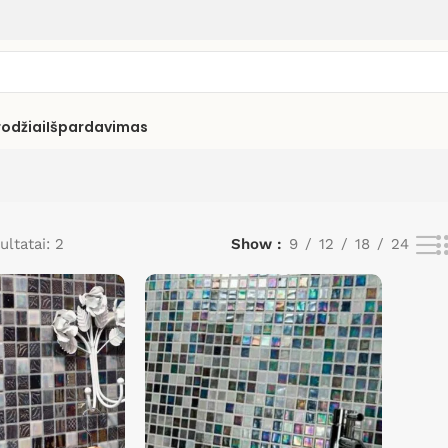
rodžiai
Išpardavimas
ultatai: 2
Show
9
12
18
24