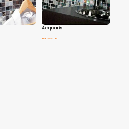
Acquaris
81.00
€
es
Pasirinkti savybes