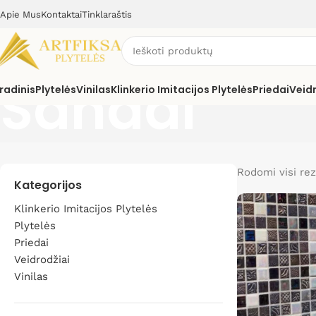
Apie Mus
Kontaktai
Tinklaraštis
Sandal
radinis
Plytelės
Vinilas
Klinkerio Imitacijos Plytelės
Priedai
Veid
Rodomi visi rez
Kategorijos
Klinkerio Imitacijos Plytelės
Plytelės
Priedai
Veidrodžiai
Vinilas