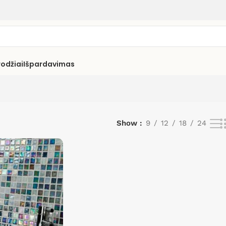
rodžiai
Išpardavimas
Show
9
12
18
24