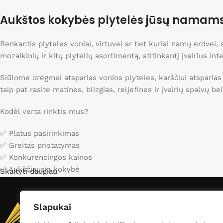
Nuolaidos iki 40%
Aukštos kokybės plytelės jūsų namam
Apsipirkti
Renkantis plyteles voniai, virtuvei ar bet kuriai namų erdvei
mozaikinių ir kitų plytelių asortimentą, atitinkantį įvairius int
Siūlome drėgmei atsparias vonios plyteles, karščiui atsparias
taip pat rasite matines, blizgias, reljefines ir įvairių spalvų b
Kodėl verta rinktis mus?
✅ Platus pasirinkimas
✅ Greitas pristatymas
✅ Konkurencingos kainos
✅ Aukščiausia kokybė
Skaityti daugiau
Apsilankykite mūsų kataloge ir raskite idealias plyteles sav
Slapukai