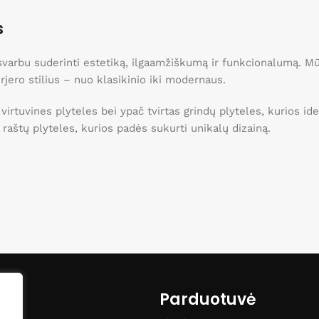
s
, svarbu suderinti estetiką, ilgaamžiškumą ir funkcionalumą. 
erjero stilius – nuo klasikinio iki modernaus.
 virtuvines plyteles bei ypač tvirtas grindų plyteles, kurios 
ei raštų plyteles, kurios padės sukurti unikalų dizainą.
o namams!
Parduotuvė