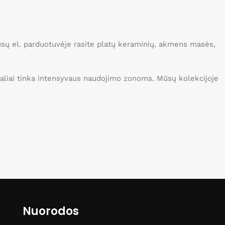
Mūsų el. parduotuvėje rasite platų keraminių, akmens masės,
idealiai tinka intensyvaus naudojimo zonoms. Mūsų kolekcijoje
Nuorodos