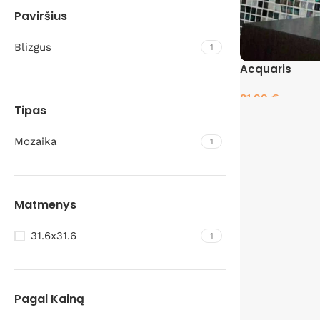
Paviršius
Blizgus
1
Acquaris
81.00
€
Tipas
Pasirinkti savyb
Mozaika
1
Matmenys
31.6x31.6
1
Pagal Kainą