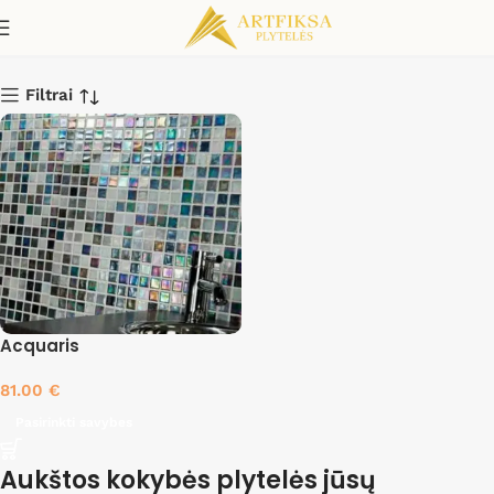
Pasion
Filtrai
Acquaris
81.00
€
Pasirinkti savybes
Aukštos kokybės plytelės jūsų