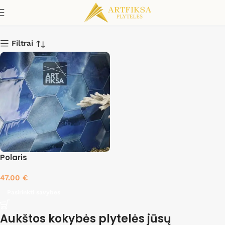
Ocean
Filtrai
Polaris
47.00
€
Pasirinkti savybes
Aukštos kokybės plytelės jūsų