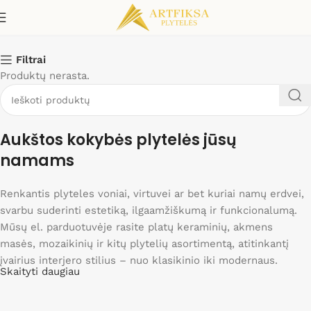
Nude Hex
Filtrai
Produktų nerasta.
Aukštos kokybės plytelės jūsų
namams
Renkantis plyteles voniai, virtuvei ar bet kuriai namų erdvei,
svarbu suderinti estetiką, ilgaamžiškumą ir funkcionalumą.
Mūsų el. parduotuvėje rasite platų keraminių, akmens
masės, mozaikinių ir kitų plytelių asortimentą, atitinkantį
įvairius interjero stilius – nuo klasikinio iki modernaus.
Skaityti daugiau
Siūlome drėgmei atsparias vonios plyteles, karščiui atsparias
virtuvines plyteles bei ypač tvirtas grindų plyteles, kurios