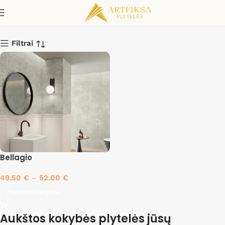
Mandorla
Filtrai
Bellagio
49.50
€
–
52.00
€
Pasirinkti savybes
Aukštos kokybės plytelės jūsų