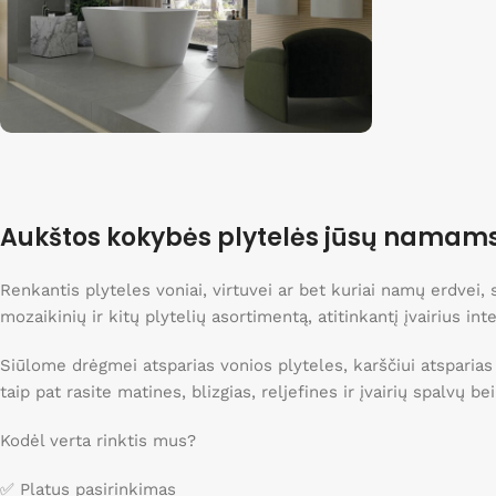
Išpardavimas
Nuolaidos iki 40%
Aukštos kokybės plytelės jūsų namam
Apsipirkti
Renkantis plyteles voniai, virtuvei ar bet kuriai namų erdvei
mozaikinių ir kitų plytelių asortimentą, atitinkantį įvairius int
Siūlome drėgmei atsparias vonios plyteles, karščiui atsparias
taip pat rasite matines, blizgias, reljefines ir įvairių spalvų b
Kodėl verta rinktis mus?
✅ Platus pasirinkimas