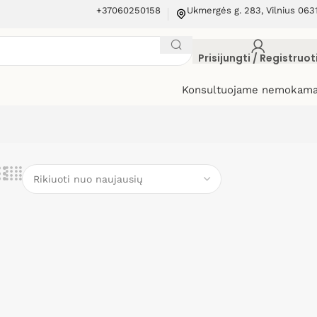
+37060250158
Ukmergės g. 283, Vilnius 063
Prisijungti / Registruot
Konsultuojame nemokama