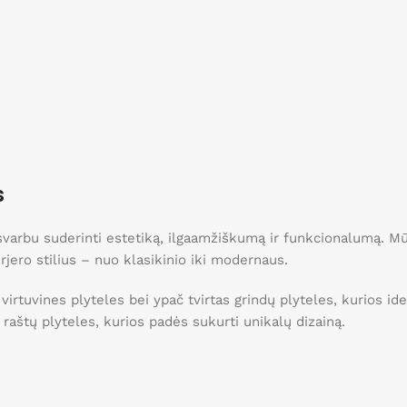
s
, svarbu suderinti estetiką, ilgaamžiškumą ir funkcionalumą. 
erjero stilius – nuo klasikinio iki modernaus.
 virtuvines plyteles bei ypač tvirtas grindų plyteles, kurios 
ei raštų plyteles, kurios padės sukurti unikalų dizainą.