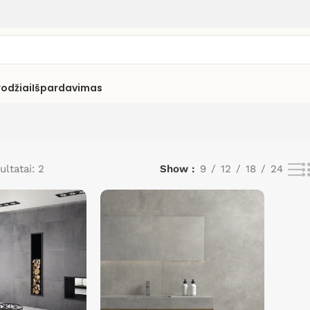
rodžiai
Išpardavimas
ultatai: 2
Show
9
12
18
24