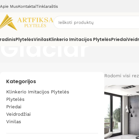
Apie Mus
Kontaktai
Tinklaraštis
Glaciar
radinis
Plytelės
Vinilas
Klinkerio Imitacijos Plytelės
Priedai
Veid
Rodomi visi rez
Kategorijos
Klinkerio Imitacijos Plytelės
Plytelės
Priedai
Veidrodžiai
Vinilas