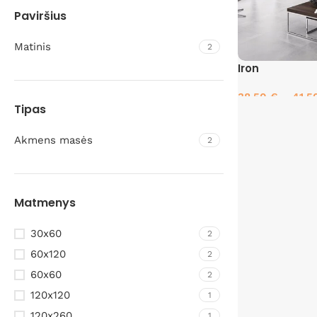
Paviršius
Matinis
2
Iron
38.50
€
–
41.
Tipas
Pasirinkti savyb
Akmens masės
2
Matmenys
30x60
2
60x120
2
60x60
2
120x120
1
120x260
1