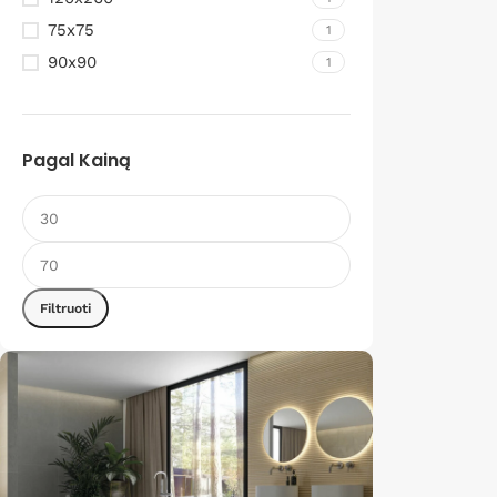
75x75
1
90x90
1
Pagal Kainą
Filtruoti