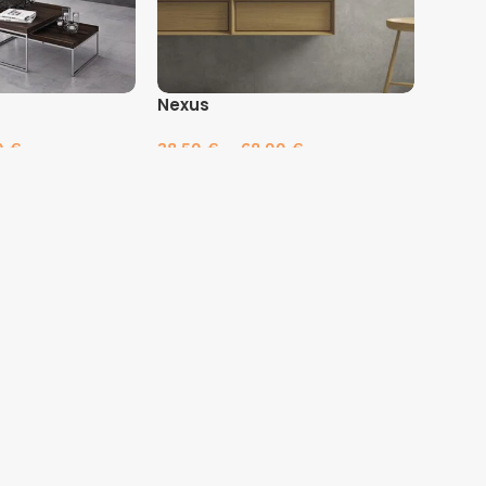
Nexus
50
€
38.50
€
–
68.00
€
es
Pasirinkti savybes