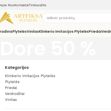
Apie Mus
Kontaktai
Tinklaraštis
radinis
Plytelės
Vinilas
Klinkerio Imitacijos Plytelės
Priedai
Veid
Dore 50 %
Kategorijos
Klinkerio Imitacijos Plytelės
Plytelės
Priedai
Veidrodžiai
Vinilas