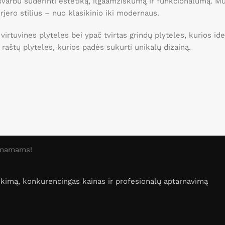
, svarbu suderinti estetiką, ilgaamžiškumą ir funkcionalumą. 
erjero stilius – nuo klasikinio iki modernaus.
 virtuvines plyteles bei ypač tvirtas grindų plyteles, kurios 
ei raštų plyteles, kurios padės sukurti unikalų dizainą.
o namams!
irinkimą, konkurencingas kainas ir profesionalų aptarnavimą