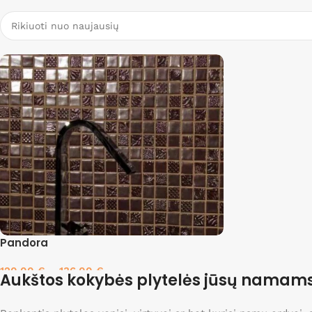
Pandora
120.00
€
–
136.00
€
Aukštos kokybės plytelės jūsų namam
Pasirinkti savybes