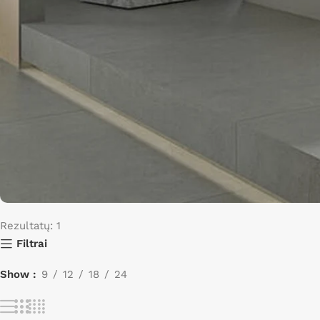
Rezultatų: 1
Išpardavimas
Filtrai
Nuolaidos iki 40%
Show
9
12
18
24
Apsipirkti