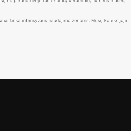
Mūsų el. parduotuvėje rasite platų keraminių, akmens masės,
idealiai tinka intensyvaus naudojimo zonoms. Mūsų kolekcijoje