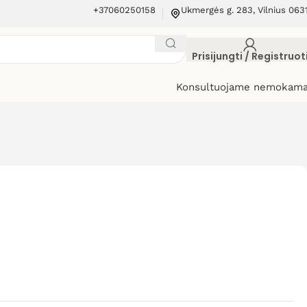
+37060250158
Ukmergės g. 283, Vilnius 063
Prisijungti / Registruot
Konsultuojame nemokama