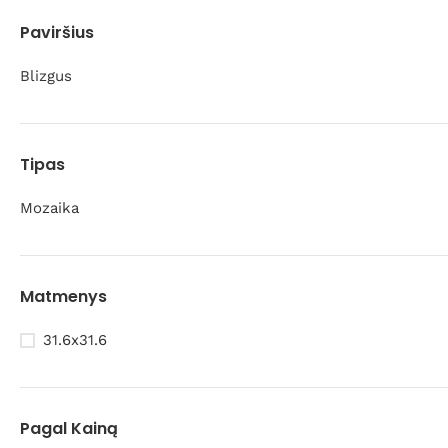
Paviršius
Blizgus
Tipas
Mozaika
Matmenys
31.6x31.6
Pagal Kainą