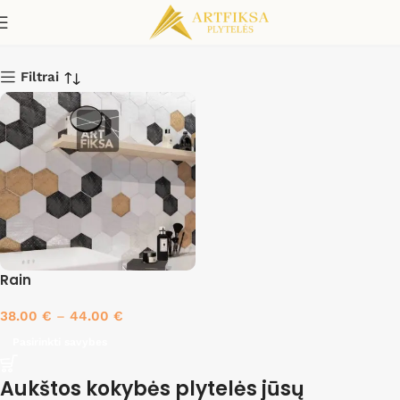
Dec.Bianco
Filtrai
Rain
38.00
€
–
44.00
€
Pasirinkti savybes
Aukštos kokybės plytelės jūsų