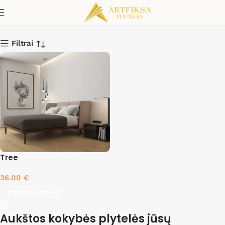
Cerezo
Filtrai
Tree
36.00
€
Pasirinkti savybes
Aukštos kokybės plytelės jūsų