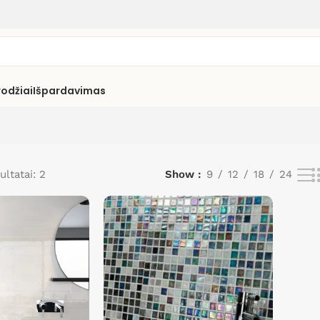
rodžiai
Išpardavimas
ultatai: 2
Show
9
12
18
24