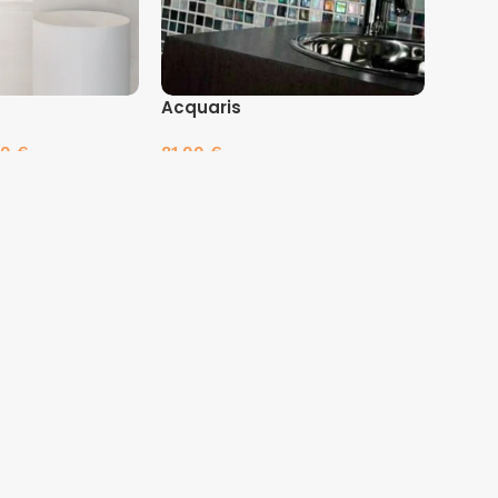
Acquaris
00
€
81.00
€
es
Pasirinkti savybes