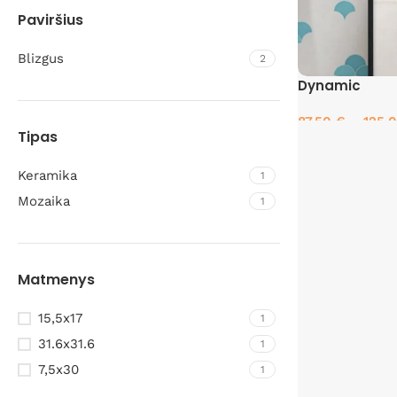
Paviršius
Blizgus
2
Dynamic
87.50
€
–
125.
Tipas
Pasirinkti savyb
Keramika
1
Mozaika
1
Matmenys
15,5x17
1
31.6x31.6
1
7,5x30
1