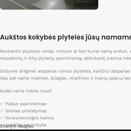
Išpardavimas
Nuolaidos iki 40%
Aukštos kokybės plytelės jūsų namam
Apsipirkti
Renkantis plyteles voniai, virtuvei ar bet kuriai namų erdvei
mozaikinių ir kitų plytelių asortimentą, atitinkantį įvairius int
Siūlome drėgmei atsparias vonios plyteles, karščiui atsparias
taip pat rasite matines, blizgias, reljefines ir įvairių spalvų b
Kodėl verta rinktis mus?
✅ Platus pasirinkimas
✅ Greitas pristatymas
✅ Konkurencingos kainos
✅ Aukščiausia kokybė
Skaityti daugiau