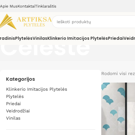
Apie Mus
Kontaktai
Tinklaraštis
Celeste
radinis
Plytelės
Vinilas
Klinkerio Imitacijos Plytelės
Priedai
Veid
Rodomi visi rez
Kategorijos
Klinkerio Imitacijos Plytelės
Plytelės
Priedai
Veidrodžiai
Vinilas