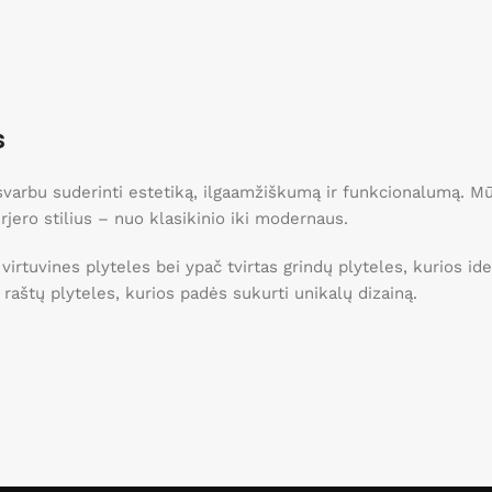
s
, svarbu suderinti estetiką, ilgaamžiškumą ir funkcionalumą. 
erjero stilius – nuo klasikinio iki modernaus.
 virtuvines plyteles bei ypač tvirtas grindų plyteles, kurios 
ei raštų plyteles, kurios padės sukurti unikalų dizainą.