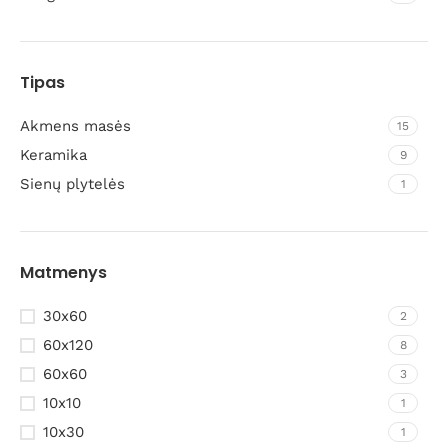
Tipas
Akmens masės
15
Keramika
9
Sienų plytelės
1
Matmenys
30x60
2
60x120
8
60x60
3
10x10
1
10x30
1