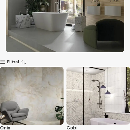
Filtrai
Išpardavimas
Nuolaidos iki 40%
Apsipirkti
Onix
Gobi