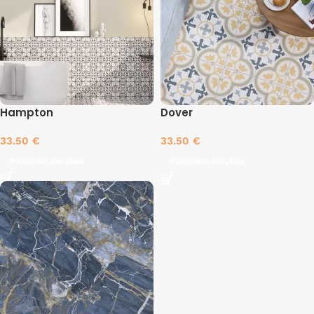
Hampton
Dover
33.50
€
33.50
€
Pasirinkti savybes
Pasirinkti savybes