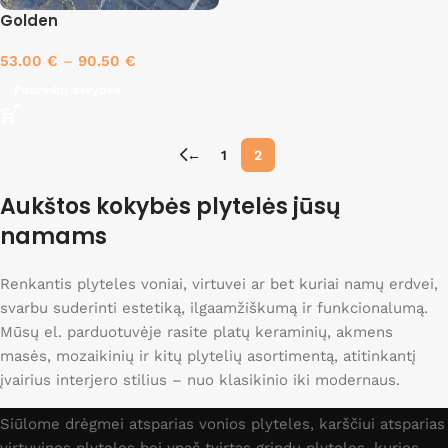
Golden
53.00
€
–
90.50
€
Pasirinkti savybes
←
1
2
Aukštos kokybės plytelės jūsų
namams
Renkantis plyteles voniai, virtuvei ar bet kuriai namų erdvei,
svarbu suderinti estetiką, ilgaamžiškumą ir funkcionalumą.
Mūsų el. parduotuvėje rasite platų keraminių, akmens
masės, mozaikinių ir kitų plytelių asortimentą, atitinkantį
įvairius interjero stilius – nuo klasikinio iki modernaus.
Siūlome drėgmei atsparias vonios plyteles, karščiui atsparias