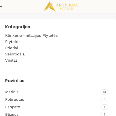
Blue
Kategorijos
Klinkerio Imitacijos Plytelės
Plytelės
Priedai
Veidrodžiai
Vinilas
Paviršius
Matinis
13
Poliruotas
4
Lappato
1
Blizgus
8