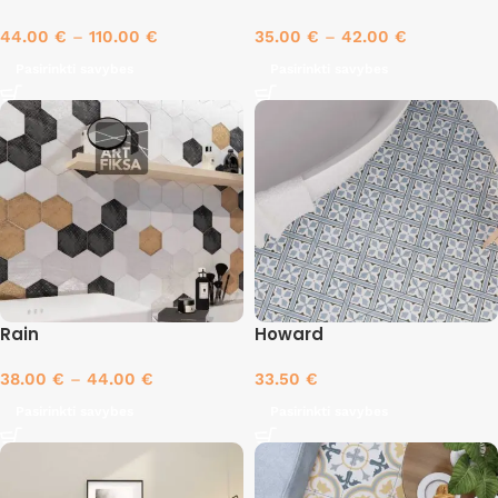
44.00
€
–
110.00
€
35.00
€
–
42.00
€
Pasirinkti savybes
Pasirinkti savybes
Rain
Howard
38.00
€
–
44.00
€
33.50
€
Pasirinkti savybes
Pasirinkti savybes