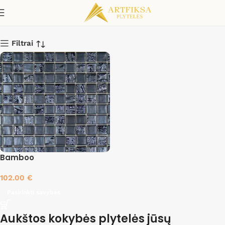
Blanco 50 %
Filtrai
Bamboo
102.00
€
Pasirinkti savybes
Aukštos kokybės plytelės jūsų