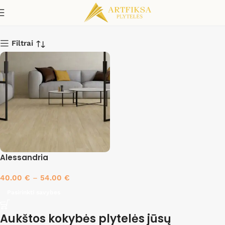
Arce
Filtrai
Alessandria
40.00
€
–
54.00
€
Pasirinkti savybes
Aukštos kokybės plytelės jūsų