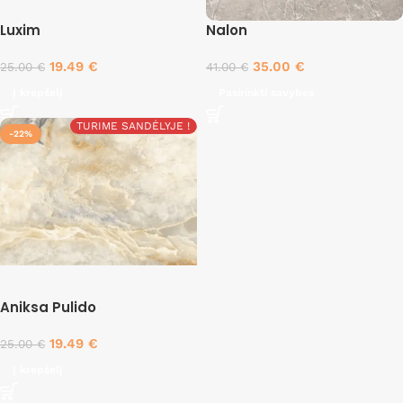
Luxim
Nalon
19.49
€
35.00
€
25.00
€
41.00
€
Į krepšelį
Pasirinkti savybes
TURIME SANDĖLYJE !
-22%
Aniksa Pulido
19.49
€
25.00
€
Į krepšelį