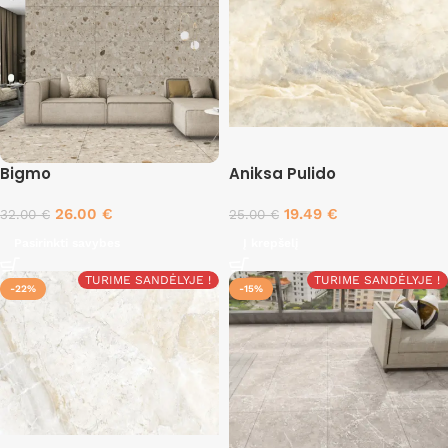
Bigmo
Aniksa Pulido
26.00
€
19.49
€
32.00
€
25.00
€
Pasirinkti savybes
Į krepšelį
TURIME SANDĖLYJE !
TURIME SANDĖLYJE !
-22%
-15%