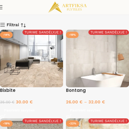
India
Filtrai
TURIME SANDĖLYJE !
TURIME SANDĖLYJE !
-14%
-19%
Bixbite
Bontang
30.00
€
26.00
€
–
32.00
€
35.00
€
Pasirinkti savybes
Pasirinkti savybes
TURIME SANDĖLYJE !
TURIME SANDĖLYJE !
-19%
-22%